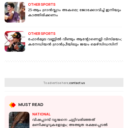
OTHER SPORTS
25-ആം ഗ്രാൻസ്ലാം അകലെ; ജോക്കോവിച്ച് ഇനിയും
കാത്തിരിക്കണം
OTHER SPORTS
ഫോർമുല വണ്ണിൽ വീണ്ടും ആന്റോണെല്ലി വിസ്മയം;
കനേഡിയൻ ഗ്രാൻപ്രീയിലും ജയം മെഴ്സിഡസിന്
To advertise here,
contact us
MUST READ
NATIONAL
വിഷപ്പാമ്പ് വൃദ്ധനെ ചുറ്റിവരിഞ്ഞത്
മണിക്കൂറുകളോളം; അത്ഭുത രക്ഷപ്പെടല്‍