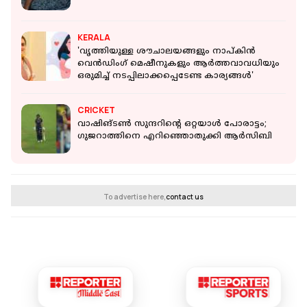
KERALA
'വൃത്തിയുള്ള ശൗചാലയങ്ങളും നാപ്കിൻ
വെൻഡിംഗ് മെഷീനുകളും ആർത്തവാവധിയും
ഒരുമിച്ച് നടപ്പിലാക്കപ്പെടേണ്ട കാര്യങ്ങൾ'
CRICKET
വാഷിങ്ടണ്‍ സുന്ദറിന്റെ ഒറ്റയാൾ പോരാട്ടം;
ഗുജറാത്തിനെ എറിഞ്ഞൊതുക്കി ആര്‍സിബി
To advertise here,
contact us