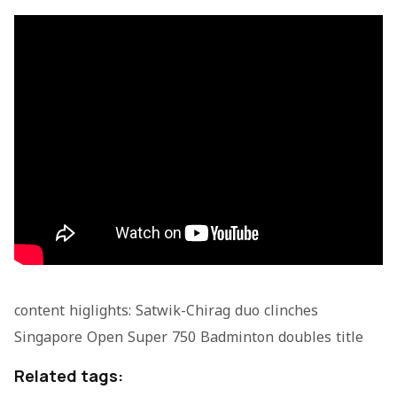
content higlights: Satwik-Chirag duo clinches
Singapore Open Super 750 Badminton doubles title
Related tags: