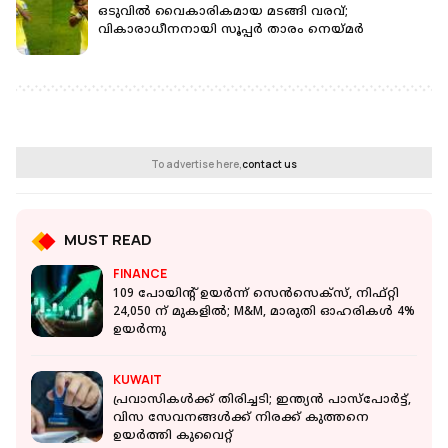
ഒടുവിൽ വൈകാരികമായ മടങ്ങി വരവ്;
വികാരാധീനനായി സൂപ്പർ താരം നെയ്മര്‍
To advertise here,
contact us
MUST READ
FINANCE
109 പോയിന്റ് ഉയര്‍ന്ന് സെന്‍സെക്‌സ്, നിഫ്റ്റി
24,050 ന് മുകളില്‍; M&M, മാരുതി ഓഹരികള്‍ 4%
ഉയര്‍ന്നു
KUWAIT
പ്രവാസികൾക്ക് തിരിച്ചടി; ഇന്ത്യൻ പാസ്‌പോർട്ട്,
വിസ സേവനങ്ങൾക്ക് നിരക്ക് കുത്തനെ
ഉയർത്തി കുവൈറ്റ്