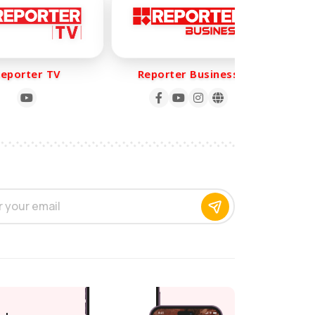
orter TV
Reporter Business
Rep