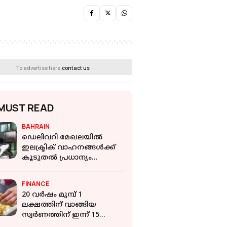
To advertise here,
contact us
MUST READ
BAHRAIN
ഡെലിവറി മേഖലയില്‍
ഇലക്ട്രിക് വാഹനങ്ങള്‍ക്ക്
കൂടുതൽ പ്രധാന്യം
വേണമെന്ന് ആവശ്യം;
പ്രമേയം അവതരിപ്പിച്ച്
FINANCE
ബഹ്റൈൻ
20 വർഷം മുമ്പ് 1
ലക്ഷത്തിന് വാങ്ങിയ
സ്വർണത്തിന് ഇന്ന് 15
ലക്ഷം; പക്ഷെ