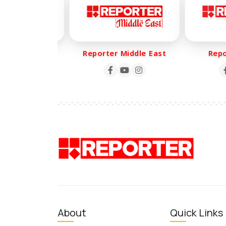
er Life
Reporter Middle East
Report
About
Quick Links