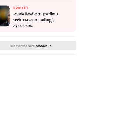
അതിനേക്കാള്‍ ലാഭം
CRICKET
നല്‍കിയത് ഓഹരി
ഹാർദിക്കിനെ ഇനിയും
ഒഴിവാക്കാനായില്ലേ';
മുംബൈ
മാനേജ്‌മെന്റിനെതിരെ
വിമർശനവുമായി
മൈക്കൽ വോൺ
To advertise here,
contact us