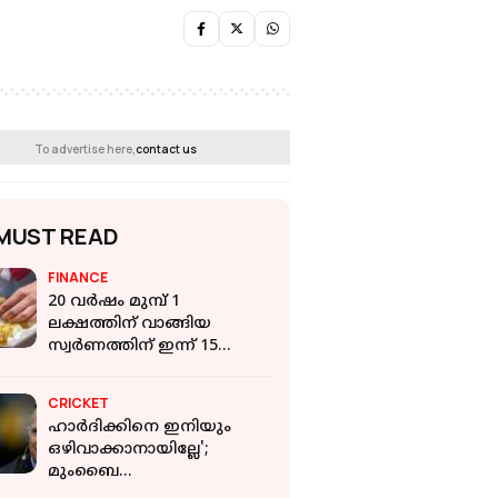
To advertise here,
contact us
MUST READ
FINANCE
20 വർഷം മുമ്പ് 1
ലക്ഷത്തിന് വാങ്ങിയ
സ്വർണത്തിന് ഇന്ന് 15
ലക്ഷം; പക്ഷെ
അതിനേക്കാള്‍ ലാഭം
CRICKET
നല്‍കിയത് ഓഹരി
ഹാർദിക്കിനെ ഇനിയും
ഒഴിവാക്കാനായില്ലേ';
മുംബൈ
മാനേജ്‌മെന്റിനെതിരെ