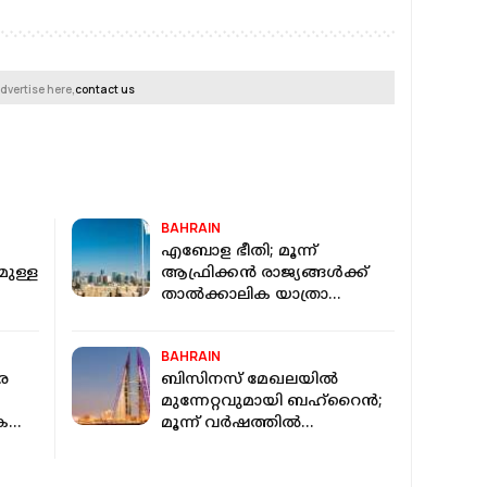
dvertise here,
contact us
BAHRAIN
എബോള ഭീതി; മൂന്ന്
ുള്ള
ആഫ്രിക്കൻ രാജ്യങ്ങൾക്ക്
താൽക്കാലിക യാത്രാ
വിലക്കേർപ്പെടുത്തി
ബഹ്റൈൻ
BAHRAIN
െ
ബിസിനസ് മേഖലയിൽ
മുന്നേറ്റവുമായി ബഹ്റൈൻ;
ികളെ
മൂന്ന് വർഷത്തിൽ
55,000ത്തിലധികം
രജിസ്ട്രേഷനുകൾ