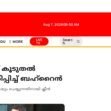
Aug 7, 2026
09:50 AM
Searc
LIVE
GULF NEWS
MORE
h
TV
ക് കൂടുതൽ
പ്പിച്ച് ബഹ്റൈൻ
െയ്യുന്നതിനായി ക്ലീന്‍