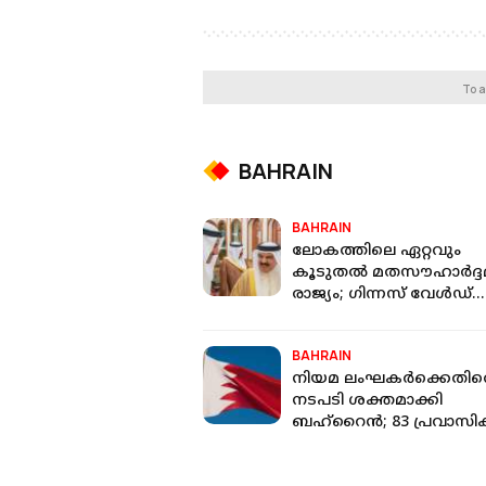
To a
BAHRAIN
BAHRAIN
ലോകത്തിലെ ഏറ്റവും
കൂടുതൽ മതസൗഹാർദ്ദമ
രാജ്യം; ​ഗിന്നസ് വേൾഡ്
റെക്കോർഡ് സ്വന്തമാക്കി
ബഹ്റൈൻ
BAHRAIN
നിയമ ലംഘകർക്കെതിര
നടപടി ശക്തമാക്കി
ബഹ്റൈൻ; 83 പ്രവാസ
നാടുകടത്തി