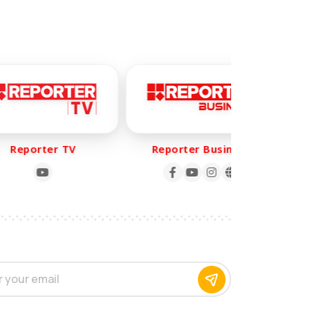
eporter TV
Reporter Business
R