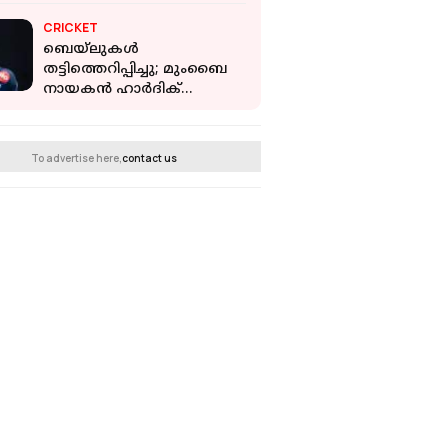
വിമർശനവുമായി
CRICKET
മൈക്കൽ വോൺ
ബെയ്ലുകൾ
തട്ടിത്തെറിപ്പിച്ചു; മുംബൈ
നായകൻ ഹാർദിക്
പാണ്ഡ്യയ്ക്ക് പിഴ ശിക്ഷ
To advertise here,
contact us