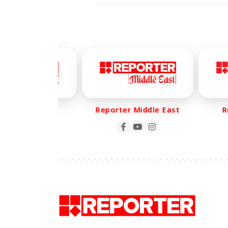
rter Life
Reporter Middle East
Repo