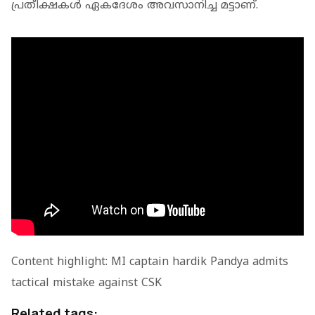
പ്രതീക്ഷകള്‍ ഏകദേശം അവസാനിച്ച മട്ടാണ്.
Content highlight: MI captain hardik Pandya admits
tactical mistake against CSK
Related tags: