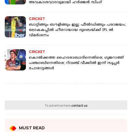
അവകാശവാദവുമായി ഹർഭജൻ സിംഗ്
CRICKET
ബാറ്റിങ്ങും ബൗളിങ്ങും ഇല്ല; ഫീൽഡിങ്ങും പരാജയം;
ലോകകപ്പിൽ ഹീറോയായ ദുബെയ്ക്ക് IPL ൽ
വിമർശനം
CRICKET
കൊൽക്കത്ത ഹൈദരാബാദിനെതിരെ; ഗുജറാത്ത്
പഞ്ചാബിനെതിരെ; റിവഞ്ച് വീക്കിൽ ഇന്ന് സൂപ്പർ
പോരാട്ടങ്ങൾ
To advertise here,
contact us
MUST READ