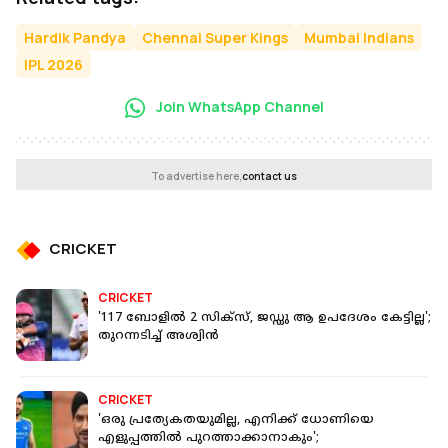
Hardik Pandya
Chennai Super Kings
Mumbai Indians
IPL 2026
Join WhatsApp Channel
To advertise here,
contact us
CRICKET
CRICKET
'117 ബോളിൽ 2 സിക്സ്, ജഡ്ഡു ആ ഉപദേശം കേട്ടില്ല';
തുറന്നടിച്ച് അശ്വിന്‍
CRICKET
'ഒരു പ്രത്യേകതയുമില്ല, എനിക്ക് ധോണിയെ
എളുപ്പത്തിൽ പുറത്താക്കാനാകും';