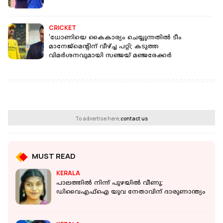
CRICKET
'ധോണിയെ കൈകാര്യം ചെയ്യുന്നതില്‍ ടീം
മാനേജ്‌മെന്റിന് വീഴ്ച്ച പറ്റി; കടുത്ത
വിമര്‍ശനവുമായി സഞ്ജയ് മഞ്ജരേക്കര്‍
To advertise here,
contact us
MUST READ
KERALA
പാലത്തില്‍ നിന്ന് പുഴയില്‍ വീണു;
ഡിവൈഎഫ്‌ഐ യുവ നേതാവിന് ദാരുണാന്ത്യം