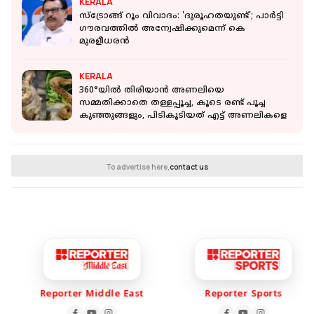
KERALA
സ്‌ട്രോങ്ങ് റൂം വിവാദം: 'ദുരൂഹതയുണ്ട്'; പാര്‍ട്ടി
ഗൗരവത്തില്‍ അന്വേഷിക്കുമെന്ന് കെ
മുരളീധരന്‍
KERALA
360°യില്‍ തിരിയാന്‍ അണലിയെ
സമ്മതിക്കാതെ തള്ളപ്പൂച്ച, കൂടെ രണ്ട് പൂച്ച
കുഞ്ഞുങ്ങളും, പിടികൂടിയത് എട്ട് അണലികളെ
To advertise here,
contact us
Reporter Middle East
Reporter Sports