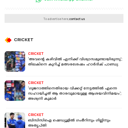
To advertise here,
contact us
CRICKET
CRICKET
'അവന്റെ കഴിവില്‍ എനിക്ക് വിശ്വാസമുണ്ടായിരുന്നു';
തിലകിനെ കുറിച്ച് മത്സരശേഷം ഹാര്‍ദിക് പാണ്ഡ്യ
CRICKET
'ഗുജറാത്തിനെതിരായ വിക്കറ്റ് നേട്ടത്തിൽ എന്നെ
സഹായിച്ചത് ആ താരവുമായുള്ള ആശയവിനിമയം';
അശ്വനി കുമാര്‍
CRICKET
ബിസിസിഐ ഷെഡ്യൂളില്‍ ഗംഭീറിനും ഗില്ലിനും
അതൃപ്തി