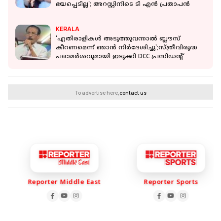
ഭയപ്പെടില്ല'; അറസ്റ്റിനിടെ ടി എൻ പ്രതാപൻ
KERALA
'എതിരാളികൾ അടുത്തുവന്നാൽ ബ്ലൗസ്
കീറണമെന്ന് ഞാൻ നിർദേശിച്ചു';സ്ത്രീവിരുദ്ധ
പരാമർശവുമായി ഇടുക്കി DCC പ്രസിഡന്റ്
To advertise here,
contact us
Reporter Middle East
Reporter Sports