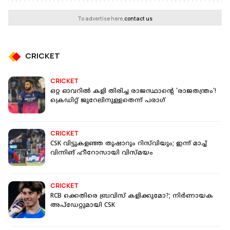
To advertise here,
contact us
CRICKET
CRICKET
ഒറ്റ ഓവറില്‍ കളി തിരിച്ച രാജസ്ഥാന്റെ 'രാജതന്ത്രം'!
ക്രെഡിറ്റ് ജുറേലിനുള്ളതെന്ന് പരാഗ്‌
CRICKET
CSK വിട്ടുകളഞ്ഞ തുഷാറും റിസ്‌വിയും; ഇന്ന് മാച്ച്
വിന്നിങ് ഹീറോസായി വിസ്മയം
CRICKET
RCB ക്കെതിരെ ബ്രവിസ് കളിക്കുമോ?; നിർണായക
അപ്‌ഡേറ്റുമായി CSK