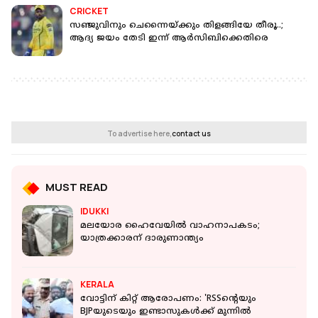
CRICKET
സഞ്ജുവിനും ചെന്നൈയ്ക്കും തിളങ്ങിയേ തീരൂ..;
ആദ്യ ജയം തേടി ഇന്ന് ആർസിബിക്കെതിരെ
To advertise here,
contact us
MUST READ
IDUKKI
മലയോര ഹൈവേയില്‍ വാഹനാപകടം;
യാത്രക്കാരന് ദാരുണാന്ത്യം
KERALA
വോട്ടിന് കിറ്റ് ആരോപണം: 'RSSന്റെയും
BJPയുടെയും ഇണ്ടാസുകൾക്ക് മുന്നിൽ