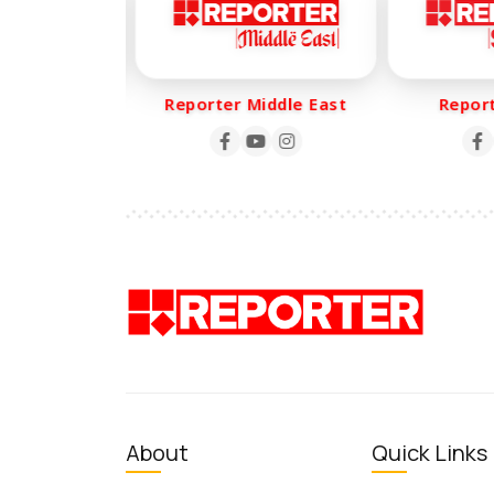
r Life
Reporter Middle East
Reporte
About
Quick Links