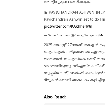
അശ്വിനുമുണ്ടായിരിക്കുക.
🚨 RAVICHANDRAN ASHWIN IN IPL
Ravichandran Ashwin set to do Hin
pic.twitter.com/KAkhhe4P8J
— Game Changers (@Game_Changerrs)
Mar
2025 ഓഗസ്റ്റ് 27നാണ് അശ്വിൻ ഐപി
ഐപിഎൽ ചരിത്രത്തിൽ ഏറ്റവും 
താരമാണ്. സിഎസ്കെ രണ്ട് തവണ 
ഭാഗമായിരുന്നു. സിഎസ്കെയ്ക്ക
സൂപ്പർജയന്റ്, ഡൽഹി ക്യാപിറ്
ടീമുകൾക്കായി അദ്ദേഹം കളിച്ചിട്ടുണ
Also Read: