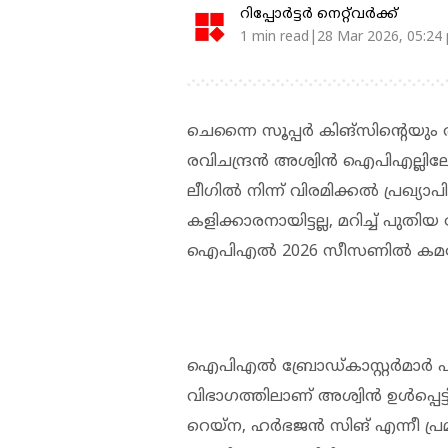
റിപ്പോർട്ടർ നെറ്റ്‌വര്‍ക്ക്‌
1 min read|28 Mar 2026, 05:24
ചെന്നൈ സൂപ്പർ കിങ്സിന്റെയു
രവിചന്ദ്രൻ അശ്വിൻ ഐപിഎല്ലിലേക്
ലീ​ഗിൽ നിന്ന് വിരമിക്കൽ പ്രഖ്യാ
കളിക്കാരനായിട്ടല്ല, മറിച്ച് പുത
ഐപിഎൽ 2026 സീസണിൽ കമന്റേറ്
ഐപിഎൽ ബ്രോഡ്കാസ്റ്റർമാർ പുറത്
വിഭാഗത്തിലാണ് അശ്വിൻ ഉൾപ്പെട്
റെയ്‌ന, ഹർഭജൻ സിങ് എന്നീ പ്ര