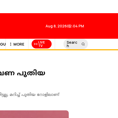
Aug 8, 2026
02:04 PM
Searc
LIVE
GULF NEWS
MORE
h
TV
തവണ പുതിയ
ടല്ല, മറിച്ച് പുതിയ റോളിലാണ്