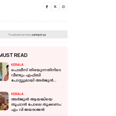
To advertise here,
contact us
MUST READ
KERALA
പൊലീസ് തിരയുന്നതിനിടെ
വീണ്ടും എഫ്ബി
പോസ്റ്റുമായി അർജുൻ
ആയങ്കി; നിഖിൽ പൈലിക്ക്
മറുപടി
KERALA
അര്‍ജുന്‍ ആയങ്കിയെ
തൂഫാന്‍ പോലെ തൂക്കണം:
എം വി ജയരാജന്‍