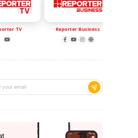
rter TV
Reporter Business
Repo
at