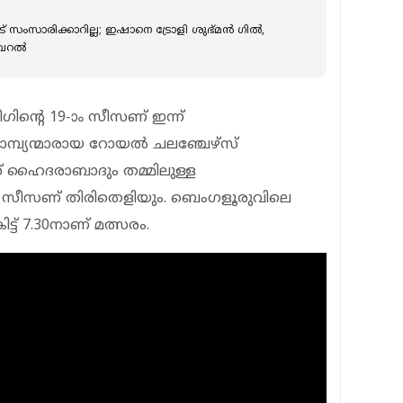
് സംസാരിക്കാറില്ല; ഇഷാനെ ട്രോളി ശുഭ്മൻ ഗില്‍,
റല്‍
ീഗിന്റെ 19-ാം സീസണ് ഇന്ന്
്പ്യന്മാരായ റോയല്‍ ചലഞ്ചേഴ്‌സ്
 ഹൈദരാബാദും തമ്മിലുള്ള
 സീസണ് തിരിതെളിയും. ബെംഗളൂരുവിലെ
ട്ട് 7.30നാണ് മത്സരം.