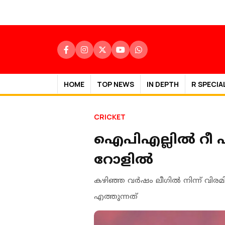
HOME
TOP NEWS
IN DEPTH
R SPECIA
CRICKET
ഐപിഎല്ലിൽ റീ 
റോളിൽ
ക‍ഴിഞ്ഞ വർഷം ലീ​ഗിൽ നിന്ന് വിരമി
എത്തുന്നത്