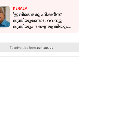
KERALA
'ഇവിടെ ഒരു ഫിഷറീസ്
മന്ത്രിയുണ്ടോ?, റവന്യൂ
മന്ത്രിയും ഭക്ഷ്യ മന്ത്രിയും
എവിടെ?';
സർക്കാരിനെതിരെ
ബിനോയ് വിശ്വം
To advertise here,
contact us