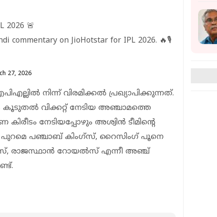
 2026 🚨
di commentary on JioHotstar for IPL 2026. 🔥🎙️
ch 27, 2026
എല്ലിൽ നിന്ന് വിരമിക്കൽ പ്രഖ്യാപിക്കുന്നത്.
കൂടുതൽ വിക്കറ്റ് നേടിയ അഞ്ചാമത്തെ
കിരീടം നേടിയപ്പോഴും അശ്വിൻ ടീമിന്റെ
് പുറമെ പഞ്ചാബ് കിംഗ്സ്, റൈസിംഗ് പൂനെ
റൽസ്, രാജസ്ഥാൻ റോയൽസ് എന്നീ അഞ്ച്
്ട്.