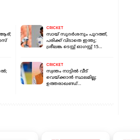
CRICKET
 ആര്;
സായ് സുദര്‍ശനും പുറത്ത്,
ാസ്
പരിക്ക് വിടാതെ ഇന്ത്യ;
ശ്രീലങ്ക ടെസ്റ്റ് ഓഗസ്റ്റ് 15
മുതല്‍
CRICKET
കൽ;
സ്വന്തം നാട്ടിൽ വീട്
വെയ്ക്കാൻ സ്ഥലമില്ല;
ഉത്തരാഖണ്ഡ്
മുഖ്യമന്ത്രിയോട് സഹായം
അഭ്യർത്ഥിച്ച് റിഷഭ് പന്ത്