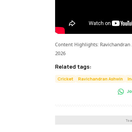
Content Highlights: Ravichandran
2026
Related tags:
Cricket
Ravichandran Ashwin
I
Jo
To a