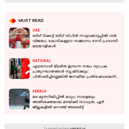
MUST READ
UAE
ബിഗ് ടിക്കറ്റ് ബിഗ് സ്പിൻ നറുക്കെടുപ്പിൽ വൻ
വിജയം; കോടികളുടെ സമ്മാനം നേടി പ്രവാസി
മലയാളികൾ
NATIONAL
എഥനോൾ മിശ്രിത ഇന്ധന നയം വ്യാപക
പ്രത്യാഘാതങ്ങൾ സൃഷ്ടിക്കും:
പിൻവലിച്ചില്ലെങ്കിൽ ജനകീയ പ്രതിഷേധമെന്ന്
സിപിഐഎം
KERALA
മഴ മുന്നറിയിപ്പിൽ മാറ്റം; നാളെയും
അതിശക്തമായ മഴയ്ക്ക് സാധ്യത, ഏഴ്
ജില്ലകളിൽ ഓറഞ്ച് അലേർട്ട്
To advertise here,
contact us