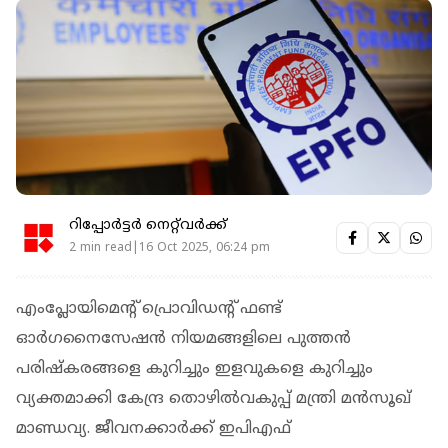
റിപ്പോർട്ടർ നെറ്റ്‌വര്‍ക്ക്‌
2 min read|16 Oct 2025, 06:24 pm
എംപ്ലോയിമെൻ്റ് പ്രൊവിഡന്റ് ഫണ്ട്
ഓർഗനൈസേഷൻ നിയമങ്ങളിലെ പുത്തന്‍
പരിഷ്കരങ്ങളെ കുറിച്ചും ഇളവുകളെ കുറിച്ചും
വ്യക്തമാക്കി കേന്ദ്ര തൊഴിൽവകുപ്പ് മന്ത്രി മൻസൂഖ്
മാണ്ഡവ്യ. ജീവനക്കാർക്ക് ഇപിഎഫ്