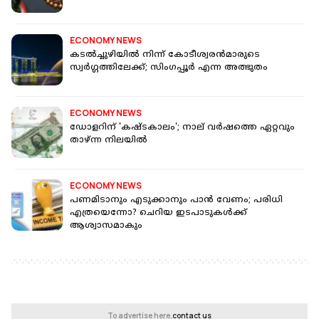
ECONOMY NEWS
കടല്‍ച്ചുഴിയില്‍ നിന്ന് കോടീശ്വരന്‍മാരുടെ
സ്വര്‍ഗ്ഗത്തിലേക്ക്; സിംഗപ്പൂര്‍ എന്ന അത്ഭുതം
ECONOMY NEWS
ഡോളറിന് 'കഷ്ടകാലം'; നാല് വർഷത്തെ ഏറ്റവും
താഴ്ന്ന നിലയിൽ
ECONOMY NEWS
പണമിടാനും എടുക്കാനും പാന്‍ വേണം; പരിധി
എത്രയെന്നോ? ചെറിയ ഇടപാടുകൾക്ക്
ആശ്വാസമാകും
To advertise here,
contact us