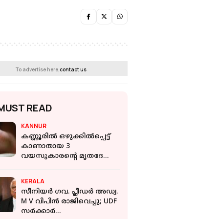
To advertise here,
contact us
MUST READ
KANNUR
കണ്ണൂരില്‍ ഒഴുക്കില്‍പ്പെട്ട്
കാണാതായ 3
വയസുകാരന്റെ മൃതദേഹം
കണ്ടെത്തി
KERALA
സീനിയർ ഗവ. പ്ലീഡര്‍ അഡ്വ.
M V വിപിന്‍ രാജിവെച്ചു; UDF
സര്‍ക്കാർ