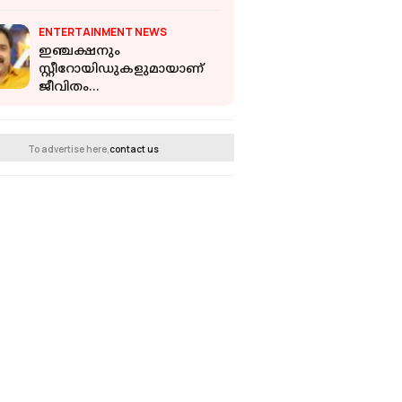
വന്നതിന്ശേഷമുള്ള
ഹൈക്കോടതിയിലെ
ENTERTAINMENT NEWS
രണ്ടാമത്തെ രാജി
ഇഞ്ചക്ഷനും
സ്റ്റീറോയിഡുകളുമായാണ്
ജീവിതം
മുന്നോട്ടുപോകുന്നത്, ബാഗ്
നിറയെ
മരുന്നുകളുമായാണ് നടപ്പ്;
To advertise here,
contact us
കിഷോർ