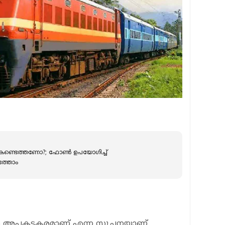
റ് കണ്ടെത്തണോ?; ഫോണ്‍ ഉപയോഗിച്ച്
ടെത്താം
ങള്‍ അപകടകരമാണ് എന്ന സൂചനയാണ്