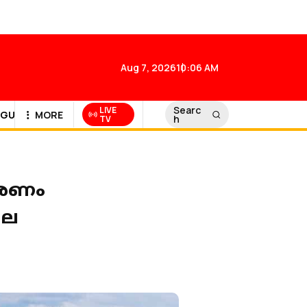
Aug 7, 2026
10:06 AM
Searc
LIVE
GULF NEWS
MORE
h
TV
കാരണം
പല