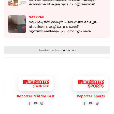
അവധി പരിഗണിക്കാൻ പ്രചോദനമാകും';
കാസർകോട് കളക്ടറുടെ പോസ്റ്റ് വൈറല്‍
NATIONAL
മദ്യപിച്ചെത്തി സ്കൂൾ പരിസരത്ത് മലമൂത്ര
വിസർജനം, കുട്ടികളെ കൊണ്ട്
വൃത്തിയാക്കിക്കും; പ്രധാനാധ്യാപകൻ
പിടിയിൽ
To advertise here,
contact us
Reporter Middle East
Reporter Sports