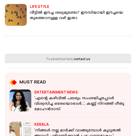
LIFE STYLE
വീട്ടില്‍ ഈച്ച ശല്യമുണ്ടോ? ഈസിയായി ഈച്ചയെ
തുരത്താനുളള വഴി ഇതാ
To advertise here,
contact us
MUST READ
ENTERTAINMENT NEWS
'എന്റെ കഴിവിൽ പലരും സംശയിച്ചപ്പോൾ
വിശ്വസിച്ച ഒരേയൊരാൾ..', കണ്ണ് നിറഞ്ഞ് ഗീതു
മോഹന്‍ദാസ്
KERALA
'നിങ്ങൾ നല്ല മാർക്ക് വാങ്ങുമ്പോൾ കൂടുതൽ