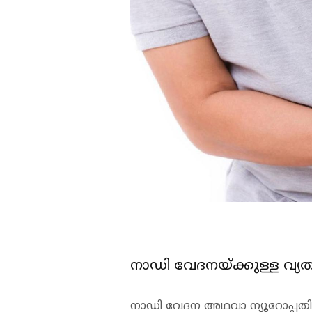
നാഡി വേദനയ്ക്കുള്ള വ്യത
നാഡി വേദന അഥവാ ന്യൂറോപ്പതിക്