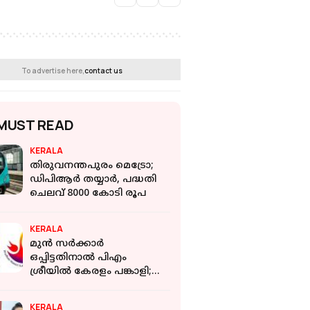
To advertise here,
contact us
MUST READ
KERALA
തിരുവനന്തപുരം മെട്രോ;
ഡിപിആര്‍ തയ്യാര്‍, പദ്ധതി
ചെലവ് 8000 കോടി രൂപ
KERALA
മുന്‍ സര്‍ക്കാര്‍
ഒപ്പിട്ടതിനാല്‍ പിഎം
ശ്രീയില്‍ കേരളം പങ്കാളി;
ഉപസമിതി രൂപീകരിച്ചു: വി
ഡി സതീശന്‍
KERALA