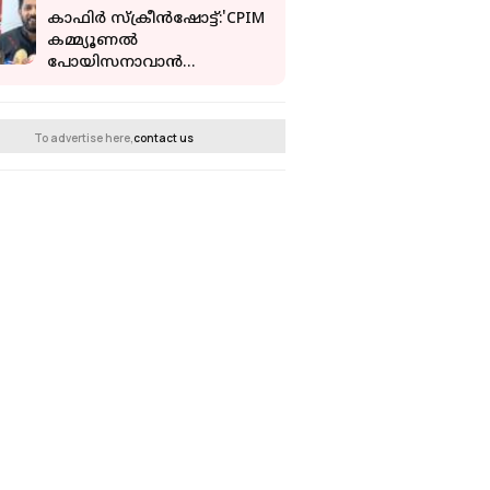
കാഫിർ സ്‌ക്രീൻഷോട്ട്:'CPIM
കമ്മ്യൂണൽ
പോയിസനാവാൻ
പാടില്ലായിരുന്നു,വടകരയു
ടെ മണ്ണിൽ വിഷം
കലർത്താൻ ശ്രമിച്ചു';ഷാഫി
To advertise here,
contact us