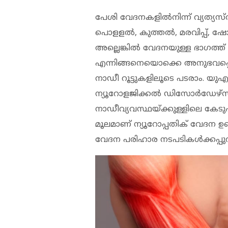
പേശി വേദനകളില്‍നിന്ന് വ്യത്യ
പൊളളല്‍, കുത്തല്‍, മരവിപ്പ്, 
അല്ലെങ്കില്‍ വേദനയുള്ള ഭാഗത്
എന്നിങ്ങനെയൊക്കെ അനുഭവപ്പെടാം
നാഡീ റൂട്ടുകളിലൂടെ പടരാം. യുഎസ് ന
ന്യൂറോളജിക്കല്‍ ഡിസോര്‍ഡേഴ്സ് 
നാഡീവ്യവസ്ഥയ്ക്കുള്ളിലെ കേടുപാട
മൂലമാണ് ന്യൂറോപ്പതിക് വേദന ഉ
വേദന പരിഹാര നടപടികള്‍ക്കപ്പുറ