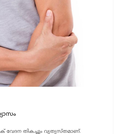
്യാസം
 വേദന തികച്ചും വ്യത്യസ്തമാണ്.