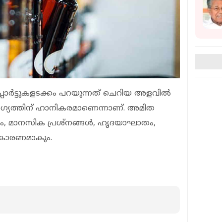
്‍ട്ടുകളടക്കം പറയുന്നത് ചെറിയ അളവില്‍
ോഗ്യത്തിന് ഹാനികരമാണെന്നാണ്. അമിത
ം, മാനസിക പ്രശ്‌നങ്ങള്‍, ഹൃദയാഘാതം,
ം കാരണമാകും.