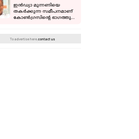
ഇൻഡ്യാ മുന്നണിയെ
തകർക്കുന്ന സമീപനമാണ്
കോൺഗ്രസിൻ്റെ ഭാഗത്തു
നിന്നും ഉണ്ടാകുന്നത്;
വിമർശനവുമായി പിണറായി
വിജയൻ
To advertise here,
contact us