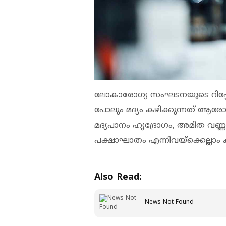
ലോകാരോഗ്യ സംഘടനയുടെ റിപ്പോര
പോലും മദ്യം കഴിക്കുന്നത് ആര
മദ്യപാനം ഹൃദ്രോഗം, അമിത വണ്ണ
പക്ഷാഘാതം എന്നിവയ്‌ക്കെല്ലാ
Also Read:
News Not Found