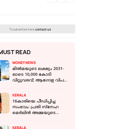
To advertise here,
contact us
MUST READ
MONEY NEWS
മില്‍മയുടെ ലക്ഷ്യം 2031-
ഓടെ 10,000 കോടി
വിറ്റുവരവ്; ആഗോള വിപണി
ലക്ഷ്യമിട്ട് ലുലു ഗ്രൂപ്പുമായി
പങ്കാളിത്തം
KERALA
16കാരിയെ പീഡിപ്പിച്ച
സംഭവം: പ്രതി സ്‌നേഹ
മെർലിൻ അമ്മയുടെ
സുഹൃത്ത്, കുട്ടിയെ
പിതാവും പീഡിപ്പിച്ചു
KERALA