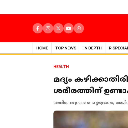
HOME
TOP NEWS
IN DEPTH
R SPECIA
HEALTH
മദ്യം കഴിക്കാതിര
ശരീരത്തിന് ഉണ്ടാക
അമിത മദ്യപാനം ഹൃദ്രോഗം, അമിത