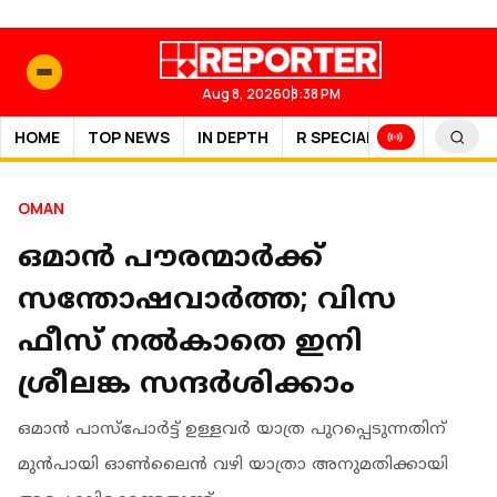
Aug 8, 2026
08:38 PM
HOME
TOP NEWS
IN DEPTH
R SPECIAL
SPORTS
OMAN
ഒമാൻ പൗരന്മാർക്ക്
സന്തോഷവാർത്ത; വിസ
ഫീസ് നൽകാതെ ഇനി
ശ്രീലങ്ക സന്ദർശിക്കാം
ഒമാൻ പാസ്‌പോർട്ട് ഉള്ളവർ യാത്ര പുറപ്പെടുന്നതിന്
മുൻപായി ഓൺലൈൻ വഴി യാത്രാ അനുമതിക്കായി