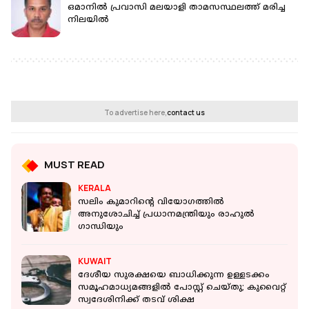
ഒമാനിൽ പ്രവാസി മലയാളി താമസസ്ഥലത്ത് മരിച്ച
നിലയിൽ
To advertise here,
contact us
MUST READ
KERALA
സലിം കുമാറിൻ്റെ വിയോ​ഗത്തിൽ
അനുശോചിച്ച് പ്രധാനമന്ത്രിയും രാഹുൽ ​
ഗാന്ധിയും
KUWAIT
ദേശീയ സുരക്ഷയെ ബാധിക്കുന്ന ഉള്ളടക്കം
സമൂഹമാധ്യമങ്ങളിൽ പോസ്റ്റ് ചെയ്തു; കുവൈറ്റ്
സ്വദേശിനിക്ക് തടവ് ശിക്ഷ