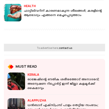
HEALTH
ഫാറ്റിലിവറിന് കാരണമാകുന്ന ശീലങ്ങള്‍; കരളിന്റെ
ആരോഗ്യം എങ്ങനെ മെച്ചപ്പെടുത്താം
To advertise here,
contact us
MUST READ
KERALA
രാജേഷിന്റെ ഭൗതിക ശരീരത്തോട് അനാദരവ്;
അന്വേഷണ റിപ്പോര്‍ട്ട് ഇന്ന് ജില്ലാ കളക്ടര്‍ക്ക്
കൈമാറും
ALAPPUZHA
ധന്‍ബാദ് എക്‌സ്പ്രസ് പാളം തെറ്റിയ സംഭവം;