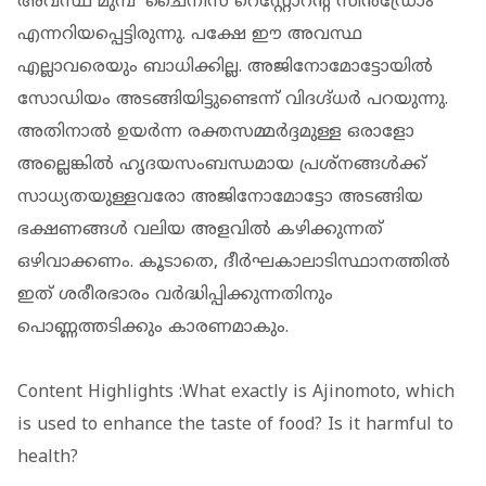
അവസ്ഥ മുമ്പ് 'ചൈനീസ് റെസ്റ്റോറന്റ് സിന്‍ഡ്രോം'
എന്നറിയപ്പെട്ടിരുന്നു. പക്ഷേ ഈ അവസ്ഥ
എല്ലാവരെയും ബാധിക്കില്ല. അജിനോമോട്ടോയില്‍
സോഡിയം അടങ്ങിയിട്ടുണ്ടെന്ന് വിദഗ്ദ്ധര്‍ പറയുന്നു.
അതിനാല്‍ ഉയര്‍ന്ന രക്തസമ്മര്‍ദ്ദമുള്ള ഒരാളോ
അല്ലെങ്കില്‍ ഹൃദയസംബന്ധമായ പ്രശ്‌നങ്ങള്‍ക്ക്
സാധ്യതയുള്ളവരോ അജിനോമോട്ടോ അടങ്ങിയ
ഭക്ഷണങ്ങള്‍ വലിയ അളവില്‍ കഴിക്കുന്നത്
ഒഴിവാക്കണം. കൂടാതെ, ദീര്‍ഘകാലാടിസ്ഥാനത്തില്‍
ഇത് ശരീരഭാരം വര്‍ദ്ധിപ്പിക്കുന്നതിനും
പൊണ്ണത്തടിക്കും കാരണമാകും.
Content Highlights :What exactly is Ajinomoto, which
is used to enhance the taste of food? Is it harmful to
health?