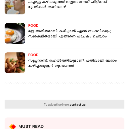
പച്ചമുട്ട കഴിക്കുന്നത് നല്ലതാണോ? ഫിറ്റ്‌നസ്
പ്രേമികള്‍ അറിയാന്‍
FOOD
മുട്ട അമിതമായി കഴിച്ചാല്‍ എന്ത് സംഭവിക്കും;
സുരക്ഷിതമായി എങ്ങനെ പാചകം ചെയ്യാം
FOOD
സൂപ്പറാണ്; ഹെല്‍ത്തിയുമാണ്; പതിവായി ബദാം
കഴിച്ചാലുള്ള 6 ഗുണങ്ങള്‍
To advertise here,
contact us
MUST READ