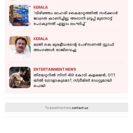
KERALA
'വിഴിഞ്ഞം ഓഹരി കൈമാറ്റത്തിൽ സർക്കാർ
ജാഗ്രത കാണിച്ചില്ല; അദാനി ഗ്രൂപ്പ് മുന്നോട്ട്
പോകുന്നത് എല്ലാം ലംഘിച്ച്'
KERALA
മന്ത്രി കെ മുരളീധരന്റെ പേഴ്‌സണൽ സ്റ്റാഫ്
അംഗങ്ങൾ രാജിവെച്ചു
ENTERTAINMENT NEWS
തിയേറ്ററിൽ നിന്ന് 400 കോടി കളക്ഷൻ, OTT
യിൽ ട്രോളാകുമോ?; സ്ട്രീമിങ് ഡേറ്റുമായി
പെദ്ധി
To advertise here,
contact us