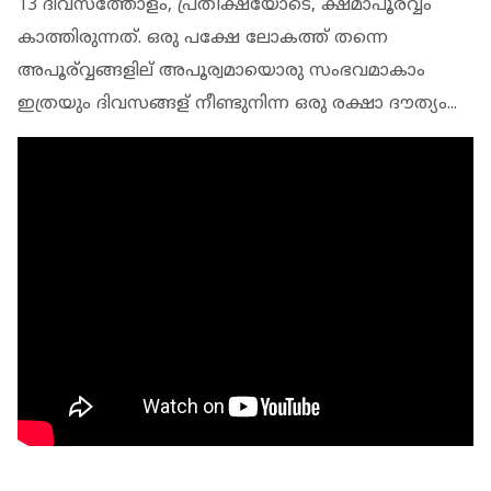
13 ദിവസത്തോളം, പ്രതീക്ഷയോടെ, ക്ഷമാപൂര്വ്വം
കാത്തിരുന്നത്. ഒരു പക്ഷേ ലോകത്ത് തന്നെ
അപൂര്വ്വങ്ങളില് അപൂര്വമായൊരു സംഭവമാകാം
ഇത്രയും ദിവസങ്ങള് നീണ്ടുനിന്ന ഒരു രക്ഷാ ദൗത്യം...