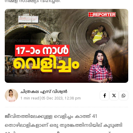
നമ്മള് സാക്ഷ്യം വഹിച്ചത്.
ചിത്രകല എസ് വിശ്വന്‍
1 min read|05 Dec 2023, 12:38 pm
ജീവിതത്തിലേക്കുള്ള വെളിച്ചം കാത്ത് 41
തൊഴിലാളികളാണ് ഒരു തുരങ്കത്തിനടിയില് കുടുങ്ങി