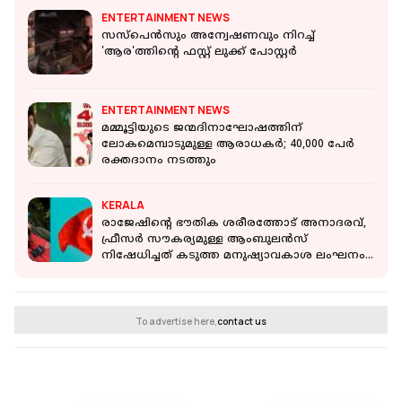
ENTERTAINMENT NEWS
സസ്‌പെന്‍സും അന്വേഷണവും നിറച്ച്
'ആര'ത്തിന്റെ ഫസ്റ്റ് ലുക്ക് പോസ്റ്റര്‍
ENTERTAINMENT NEWS
മമ്മൂട്ടിയുടെ ജന്മദിനാഘോഷത്തിന്
ലോകമെമ്പാടുമുള്ള ആരാധകര്‍; 40,000 പേര്‍
രക്തദാനം നടത്തും
KERALA
രാജേഷിന്റെ ഭൗതിക ശരീരത്തോട് അനാദരവ്,
ഫ്രീസർ സൗകര്യമുള്ള ആംബുലൻസ്
നിഷേധിച്ചത് കടുത്ത മനുഷ്യാവകാശ ലംഘനം:
സിപിഐഎം
To advertise here,
contact us