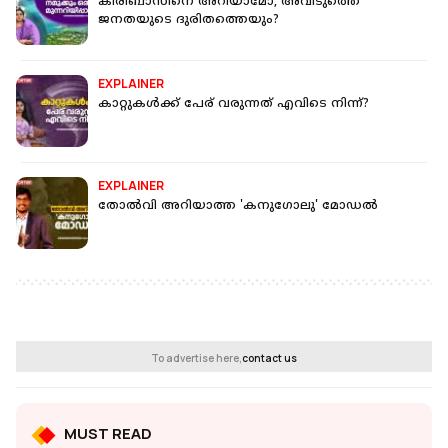
കിരിബാസിനെ അറിയാമോ, അവിടുത്തെ
ജനതയുടെ ദുരിതത്തെയും?
EXPLAINER
കാറ്റുകൾക്ക് പേര് വരുന്നത് എവിടെ നിന്ന്?
EXPLAINER
തോൽവി അറിയാത്ത 'കനുഗോലു' മോഡൽ
To advertise here,
contact us
MUST READ