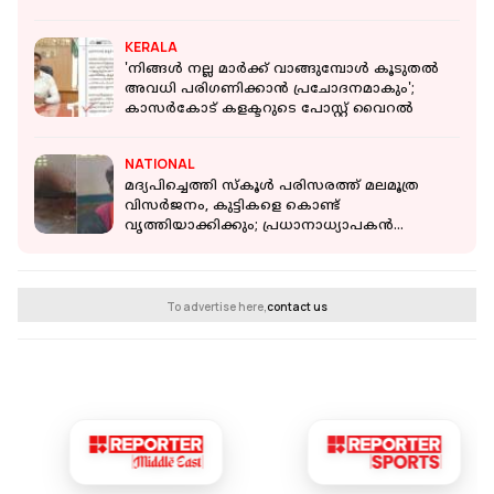
KERALA
'നിങ്ങൾ നല്ല മാർക്ക് വാങ്ങുമ്പോൾ കൂടുതൽ
അവധി പരിഗണിക്കാൻ പ്രചോദനമാകും';
കാസർകോട് കളക്ടറുടെ പോസ്റ്റ് വൈറല്‍
NATIONAL
മദ്യപിച്ചെത്തി സ്കൂൾ പരിസരത്ത് മലമൂത്ര
വിസർജനം, കുട്ടികളെ കൊണ്ട്
വൃത്തിയാക്കിക്കും; പ്രധാനാധ്യാപകൻ
പിടിയിൽ
To advertise here,
contact us