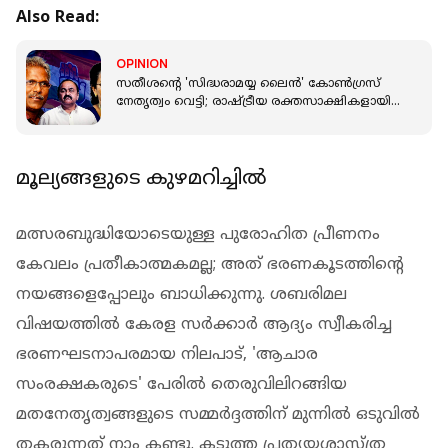
Also Read:
OPINION
സതീശൻ്റെ 'സിദ്ധരാമയ്യ ലൈന്‍' കോൺഗ്രസ്
നേതൃത്വം വെട്ടി; രാഷ്ട്രീയ രക്തസാക്ഷികളായി
ജാനുവും സണ്ണി കപിക്കാടും
മൂല്യങ്ങളുടെ കുഴമറിച്ചിൽ
മത്സരബുദ്ധിയോടെയുള്ള പുരോഹിത പ്രീണനം
കേവലം പ്രതീകാത്മകമല്ല; അത് ഭരണകൂടത്തിന്റെ
നയങ്ങളെപ്പോലും ബാധിക്കുന്നു. ശബരിമല
വിഷയത്തിൽ കേരള സർക്കാർ ആദ്യം സ്വീകരിച്ച
ഭരണഘടനാപരമായ നിലപാട്, 'ആചാര
സംരക്ഷകരുടെ' പേരിൽ തെരുവിലിറങ്ങിയ
മതനേതൃത്വങ്ങളുടെ സമ്മർദ്ദത്തിന് മുന്നിൽ ഒടുവിൽ
തകരുന്നത് നാം കണ്ടു. കടുത്ത പ്രത്യയശാസ്ത്ര