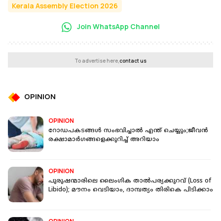
Kerala Assembly Election 2026
Join WhatsApp Channel
To advertise here,
contact us
OPINION
OPINION
റോഡപകടങ്ങള്‍ സംഭവിച്ചാല്‍ എന്ത് ചെയ്യും;ജീവന്‍
രക്ഷാമാര്‍ഗങ്ങളെക്കുറിച്ച് അറിയാം
OPINION
പുരുഷന്മാരിലെ ലൈംഗിക താല്‍പര്യക്കുറവ് (Loss of
Libido); മൗനം വെടിയാം, ദാമ്പത്യം തിരികെ പിടിക്കാം