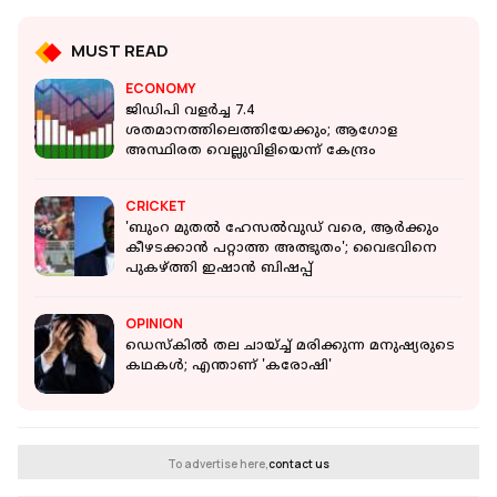
MUST READ
ECONOMY
ജിഡിപി വളര്‍ച്ച 7.4
ശതമാനത്തിലെത്തിയേക്കും; ആഗോള
അസ്ഥിരത വെല്ലുവിളിയെന്ന് കേന്ദ്രം
CRICKET
'ബുംറ മുതൽ ഹേസൽവുഡ് വരെ, ആർക്കും
കീഴടക്കാൻ പറ്റാത്ത അത്ഭുതം'; വൈഭവിനെ
പുകഴ്ത്തി ഇഷാൻ ബിഷപ്പ്
OPINION
ഡെസ്‌കില്‍ തല ചായ്ച്ച് മരിക്കുന്ന മനുഷ്യരുടെ
കഥകള്‍; എന്താണ് 'കരോഷി'
To advertise here,
contact us