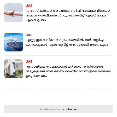
UAE
പ്രവാസികൾക്ക് ആശ്വസം;​ ഗൾഫ് മേഖലകളിലേക്ക്
വിമാന സർവീസുകൾ പുനരാരംഭിച്ച് എയർ ഇന്ത്യ
എക്സ്പ്രസ്
UAE
എണ്ണ ഇതര വിദേശ വ്യാപാരത്തില്‍ വൻ വളർച്ച;
കണക്കുകൾ പുറത്തുവിട്ട് അബുദാബി ഭരണകൂടം
UAE
ദുബായിലെ താമസക്കാര്‍ക്ക് ജാഗ്രത നിര്‍ദ്ദേശം;
വീടുകളിലെ നിരീക്ഷണ സംവിധാനങ്ങളുടെ സുരക്ഷ
ഉറപ്പാക്കണം
To advertise here,
contact us