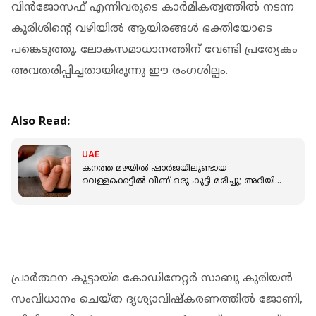
വിൻജോസഫ് എന്നിവരുടെ കാർമികത്വത്തിൽ നടന്ന
കുരിശിന്റെ വഴിയിൽ ആയിരങ്ങൾ ഭക്തിയോടെ
പങ്കെടുത്തു. ലോകസമാധാനത്തിന് വേണ്ടി പ്രത്യേകം
അവതരിപ്പിച്ചതായിരുന്നു ഈ രംഗശില്പം.
Also Read:
UAE
കനത്ത മഴയിൽ ഷാർജയിലുണ്ടായ
വെള്ളക്കെട്ടിൽ വീണ് ഒരു കുട്ടി മരിച്ചു; അറിയിച്ച്
അധികൃതർ
പ്രാർത്ഥന കൂട്ടായ്മ കോഡിനേറ്റർ സാബു കുരിയൻ
സംവിധാനം ചെയ്ത ദൃശ്യാവിഷ്കരണത്തിൽ ജോണി,