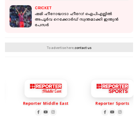
CRICKET
ഷമി ഹീറോയാടാ ഹീറോ! ഐപിഎല്ലിൽ
അപൂർവ റെക്കോർഡ് സ്വന്തമാക്കി ഇന്ത്യന്‍
പേസര്‍
To advertise here,
contact us
Reporter Middle East
Reporter Sports