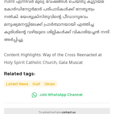
സിനി എന്നിവർ മുഖ്യ വേഷങ്ങൾ ചെയ്തു കൂട്ടായ്മ
കോർഡിനേറ്റർമാർ പരിപാടികൾക്ക് നേതൃത്വം
നൽകി. യേശുക്രിസ്തുവിന്റെ പീഡാനുഭവം
മനുഷ്യമനസ്സിലേക്ക് പ്രാർത്ഥനയായി എത്തിച്ച
കുരിശിന്റെ വഴിയുടെ ശില്പികൾക്ക് വികാരിയച്ചൻ നന്ദി
അർപ്പിച്ചു.
Content Highlights: Way of the Cross Reenacted at
Holy Spirit Catholic Church, Gala Muscat
Related tags:
Latest News
Gulf
Oman
Join WhatsApp Channel
To advertise here,
contact us