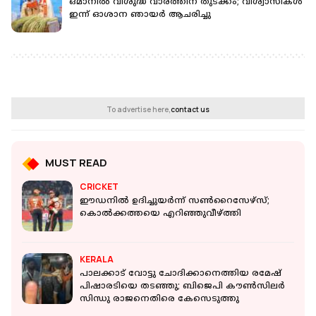
ഒമാനിൽ വിശുദ്ധ വാരത്തിന് തുടക്കം; വിശ്വാസികൾ
ഇന്ന് ഓശാന ഞായർ ആചരിച്ചു
To advertise here,
contact us
MUST READ
CRICKET
ഈഡനില്‍ ഉദിച്ചുയർന്ന് സൺറൈസേഴ്‌സ്;
കൊല്‍ക്കത്തയെ എറിഞ്ഞുവീഴ്ത്തി
KERALA
പാലക്കാട് വോട്ടു ചോദിക്കാനെത്തിയ രമേഷ്
പിഷാരടിയെ തടഞ്ഞു; ബിജെപി കൗണ്‍സിലര്‍
സിന്ധു രാജനെതിരെ കേസെടുത്തു