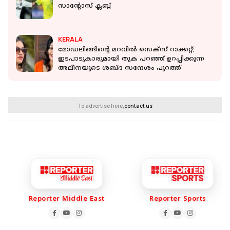
സാന്റോസ് ക്ലബ്ബ്
KERALA
മോഡലിങ്ങിൻ്റെ മറവില്‍ സെക്‌സ് റാക്കറ്റ്;
ഇടപാടുകാരുമായി തുക പറഞ്ഞ് ഉറപ്പിക്കുന്ന
അലീനയുടെ ശബ്ദ സന്ദേശം പുറത്ത്
To advertise here,
contact us
Reporter Middle East
Reporter Sports