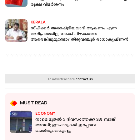
രൂക്ഷ വിമർശനം
KERALA
സ്പീക്കർ അരാഷ്ട്രീയവാദി ആകണം എന്ന
അഭിപ്രായമില്ല, നാക്ക് പിഴക്കാത്ത
ആരെങ്കിലുമുണ്ടോ? തിരുവഞ്ചൂര്‍ രാധാകൃഷ്ണന്‍
To advertise here,
contact us
MUST READ
ECONOMY
നാളെ മുതൽ 5 ദിവസത്തേക്ക് SBI ബാങ്ക്
അവധി; ഇടപാടുകൾ ഇപ്പോഴേ
ചെയ്തുവെച്ചോളൂ