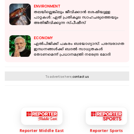
ENVIRONMENT
തലയില്ലെങ്കിലും ജീവിക്കാൻ ശേഷിയുള്ള
പാറ്റകൾ: ഏത് പ്രതികൂല സാഹചര്യത്തെയും
അതിജീവിക്കുന്ന സ്പീഷീസ്
ECONOMY
എല്‍പിജിക്ക് പകരം ബയോഗ്യാസ്: പരമ്പരാഗത
ഇന്ധനങ്ങൾക്ക് ബദല്‍ സാധ്യതകള്‍
തേടണമെന്ന് പ്രധാനമന്ത്രി നരേന്ദ്ര മോദി
To advertise here,
contact us
Reporter Middle East
Reporter Sports