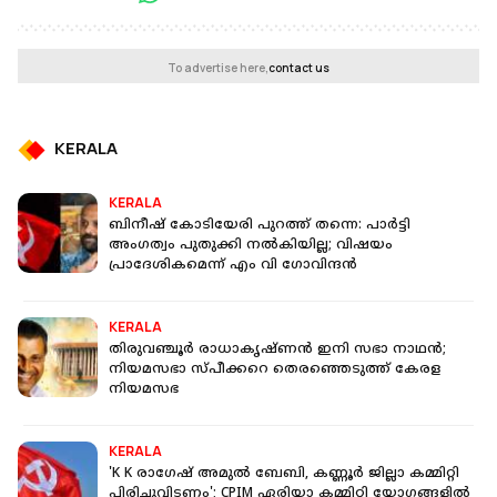
To advertise here,
contact us
KERALA
KERALA
ബിനീഷ് കോടിയേരി പുറത്ത് തന്നെ: പാര്‍ട്ടി
അംഗത്വം പുതുക്കി നല്‍കിയില്ല; വിഷയം
പ്രാദേശികമെന്ന് എം വി ഗോവിന്ദന്‍
KERALA
തിരുവഞ്ചൂർ രാധാകൃഷ്ണൻ ഇനി സഭാ നാഥൻ;
നിയമസഭാ സ്പീക്കറെ തെരഞ്ഞെടുത്ത് കേരള
നിയമസഭ
KERALA
'K K രാഗേഷ് അമുൽ ബേബി, കണ്ണൂർ ജില്ലാ കമ്മിറ്റി
പിരിച്ചുവിടണം'; CPIM ഏരിയാ കമ്മിറ്റി യോഗങ്ങളിൽ