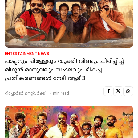
ENTERTAINMENT NEWS
പാപ്പനും പിള്ളേരും തൂക്കി! വീണ്ടും ചിരിപ്പിച്ച്
മിഥുൻ മാനുവലും സംഘവും; മികച്ച
പ്രതികരണങ്ങൾ നേടി ആട് 3
റിപ്പോർട്ടർ നെറ്റ്‌വര്‍ക്ക്‌
4 min read