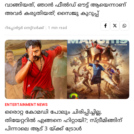
വാങ്ങിയത്, ഞാൻ ഫീൽഡ് ഔട്ട് ആയെന്നാണ്
അവർ കരുതിയത്; സൈജു കുറുപ്പ്
റിപ്പോർട്ടർ നെറ്റ്‌വര്‍ക്ക്‌
1 min read
ENTERTAINMENT NEWS
ഒരൊറ്റ കോമഡി പോലും ചിരിപ്പിച്ചില്ല,
തിയേറ്ററിൽ എങ്ങനെ ഹിറ്റായി?; സ്ട്രീമിങ്ങിന്
പിന്നാലെ ആട് 3 യ്ക്ക് ട്രോൾ