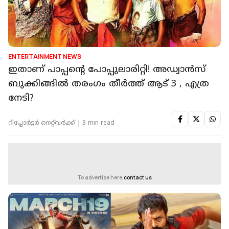
ENTERTAINMENT NEWS
ഇതാണ് പാപ്പന്റെ പോപ്പുലാരിറ്റി! അഡ്വാൻസ്
ബുക്കിങ്ങിൽ തരംഗം തീർത്ത് ആട് 3 , എത്ര
നേടി?
റിപ്പോർട്ടർ നെറ്റ്‌വര്‍ക്ക്‌
3 min read
To advertise here,
contact us