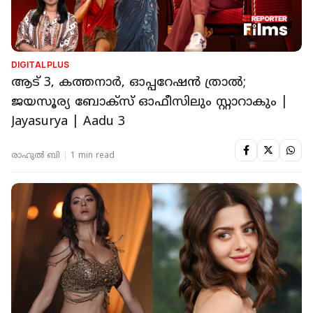
DIGITAL PLUS
ആട് 3, കത്തനാർ, ഓപ്പറേഷൻ ത്രാൽ;
ജയസൂര്യ ബോക്സ് ഓഫീസിലും സ്റ്റാറാകും |
Jayasurya | Aadu 3
രാഹുൽ ബി
1 min read