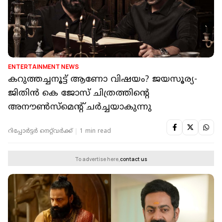
ENTERTAINMENT NEWS
കറുത്തച്ചനൂട്ട് ആണോ വിഷയം? ജയസൂര്യ-
ജിതിൻ കെ ജോസ് ചിത്രത്തിന്റെ
അനൗൺസ്‌മെന്റ് ചർച്ചയാകുന്നു
റിപ്പോർട്ടർ നെറ്റ്‌വര്‍ക്ക്‌
1 min read
To advertise here,
contact us