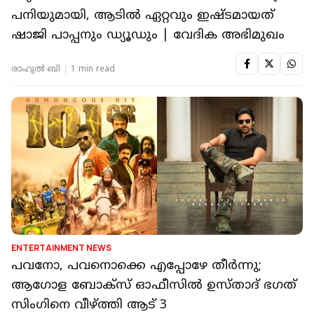
പനിയുമായി, ആടിൽ ഏറ്റവും ഇഷ്ടമായത്
ഷാജി പാപ്പനും ഡ്യൂഡും | വേദിക അഭിമുഖം
രാഹുൽ ബി
1 min read
ENTERTAINMENT NEWS
പവനോ, പവനൊക്കെ എപ്പോഴേ തീർന്നു;
ആഗോള ബോക്സ് ഓഫീസിൽ ഉസ്താദ് ഭഗത്
സിംഗിനെ വീഴ്ത്തി ആട് 3