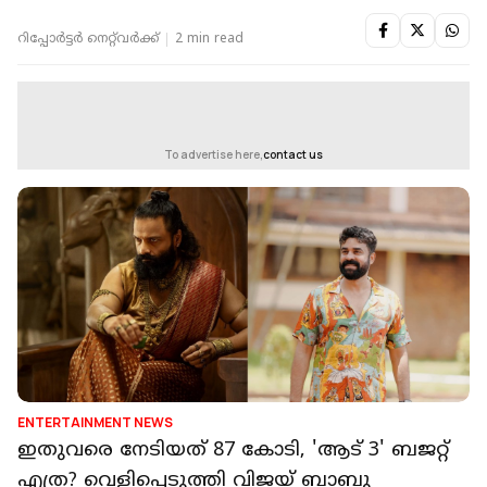
റിപ്പോർട്ടർ നെറ്റ്‌വര്‍ക്ക്‌
2 min read
To advertise here,
contact us
ENTERTAINMENT NEWS
ഇതുവരെ നേടിയത് 87 കോടി, 'ആട് 3' ബജറ്റ്
എത്ര? വെളിപ്പെടുത്തി വിജയ് ബാബു