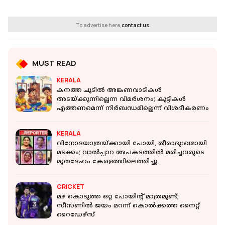
To advertise here,
contact us
MUST READ
KERALA
കനത്ത ചൂടിൽ അങ്കണവാടികൾ
അടയ്ക്കുന്നില്ലെന്ന വിമർശനം; കുട്ടികൾ
എത്തണമെന്ന് നിർബന്ധമില്ലെന്ന് വിശദീകരണം
KERALA
വിനോദയാത്രയ്ക്കായി പോയി, തീരാദുഃഖമായി
മടക്കം; വാല്‍പ്പാറ അപകടത്തിൽ മരിച്ചവരുടെ
മൃതദേഹം കേരളത്തിലെത്തിച്ചു
CRICKET
മഴ കൊടുത്ത ഒറ്റ പോയിന്റ് മാത്രമുണ്ട്;
സീസണിൽ ജയം മറന്ന് കൊൽക്കത്ത നൈറ്റ്
റൈഡേഴ്സ്‌