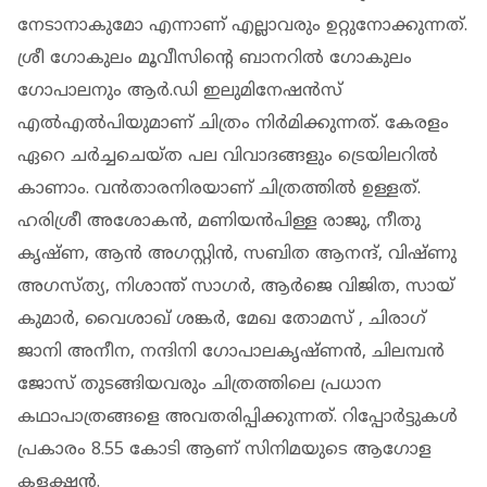
നേടാനാകുമോ എന്നാണ് എല്ലാവരും ഉറ്റുനോക്കുന്നത്.
ശ്രീ ഗോകുലം മൂവീസിന്റെ ബാനറിൽ ഗോകുലം
ഗോപാലനും ആർ.ഡി ഇലുമിനേഷൻസ്
എൽഎൽപിയുമാണ് ചിത്രം നിർമിക്കുന്നത്. കേരളം
ഏറെ ചർച്ചചെയ്ത പല വിവാദങ്ങളും ട്രെയിലറിൽ
കാണാം. വൻതാരനിരയാണ് ചിത്രത്തിൽ ഉള്ളത്.
ഹരിശ്രീ അശോകൻ, മണിയൻപിള്ള രാജു, നീതു
കൃഷ്ണ, ആൻ അഗസ്റ്റിൻ, സബിത ആനന്ദ്, വിഷ്ണു
അഗസ്ത്യ, നിശാന്ത് സാഗർ, ആർജെ വിജിത, സായ്
കുമാർ, വൈശാഖ് ശങ്കർ, മേഖ തോമസ് , ചിരാഗ്
ജാനി അനീന, നന്ദിനി ഗോപാലകൃഷ്ണൻ, ചിലമ്പൻ
ജോസ് തുടങ്ങിയവരും ചിത്രത്തിലെ പ്രധാന
കഥാപാത്രങ്ങളെ അവതരിപ്പിക്കുന്നത്. റിപ്പോർട്ടുകൾ
പ്രകാരം 8.55 കോടി ആണ് സിനിമയുടെ ആഗോള
കളക്ഷൻ.