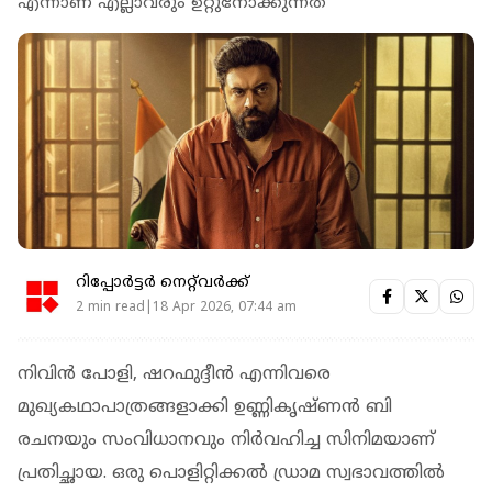
എന്നാണ് എല്ലാവരും ഉറ്റുനോക്കുന്നത്
റിപ്പോർട്ടർ നെറ്റ്‌വര്‍ക്ക്‌
2 min read|18 Apr 2026, 07:44 am
നിവിൻ പോളി, ഷറഫുദ്ദീൻ എന്നിവരെ
മുഖ്യകഥാപാത്രങ്ങളാക്കി ഉണ്ണികൃഷ്ണൻ ബി
രചനയും സംവിധാനവും നിർവഹിച്ച സിനിമയാണ്
പ്രതിച്ഛായ. ഒരു പൊളിറ്റിക്കൽ ഡ്രാമ സ്വഭാവത്തിൽ