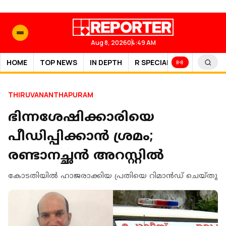
Aug 8, 2026
04:49 AM
HOME
TOP NEWS
IN DEPTH
R SPECIAL
SPORTS
THIRUVANANTHAPURAM
ഭിന്നശേഷിക്കാരിയെ
പീഡിപ്പിക്കാൻ ശ്രമം;
രണ്ടാനച്ഛൻ അറസ്റ്റിൽ
കോടതിയിൽ ഹാജരാക്കിയ പ്രതിയെ റിമാൻഡ് ചെയ്തു