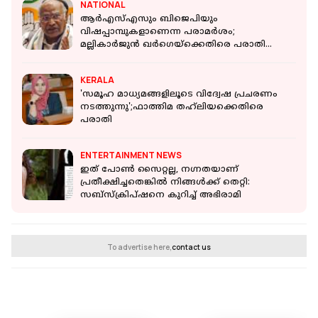
NATIONAL
ആർഎസ്എസും ബിജെപിയും
വിഷപ്പാമ്പുകളാണെന്ന പരാമർശം;
മല്ലികാർജുൻ ഖർഗെയ്‌ക്കെതിരെ പരാതി
നൽകി ആർഎസ്എസ്
KERALA
'സമൂഹ മാധ്യമങ്ങളിലൂടെ വിദ്വേഷ പ്രചരണം
നടത്തുന്നു';ഫാത്തിമ തഹ്‌ലിയക്കെതിരെ
പരാതി
ENTERTAINMENT NEWS
ഇത് പോൺ സൈറ്റല്ല, നഗ്നതയാണ്
പ്രതീക്ഷിച്ചതെങ്കിൽ നിങ്ങൾക്ക് തെറ്റി:
സബ്‌സ്‌ക്രിപ്‌ഷനെ കുറിച്ച് അഭിരാമി
To advertise here,
contact us