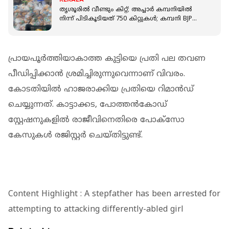
തൃശൂരിൽ വീണ്ടും കിറ്റ്; അച്ചാർ കമ്പനിയിൽ
നിന്ന് പിടികൂടിയത് 750 കിറ്റുകള്‍; കമ്പനി BJP
നേതാവിന്റെ സഹോദരന്‍റേത്
പ്രായപൂർത്തിയാകാത്ത കുട്ടിയെ പ്രതി പല തവണ
പീഡിപ്പിക്കാൻ ശ്രമിച്ചിരുന്നുവെന്നാണ് വിവരം.
കോടതിയിൽ ഹാജരാക്കിയ പ്രതിയെ റിമാൻഡ്
ചെയ്യുന്നത്. കാട്ടാക്കട, പോത്തൻകോഡ്
സ്റ്റേഷനുകളിൽ രാജീവിനെതിരെ പോക്‌സോ
കേസുകൾ രജിസ്റ്റർ ചെയ്തിട്ടുണ്ട്.
Content Highlight : A stepfather has been arrested for
attempting to attacking differently-abled girl