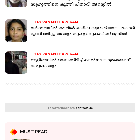
സുഹൃത്തിനെ കുത്തി പിതാവ്; അറസ്റ്റിൽ
THIRUVANANTHAPURAM
വര്‍ക്കലയില്‍ കടലില്‍ ഒഡീഷ സ്വദേശിയായ 19കാരി
മുങ്ങി മരിച്ചു; അന്ത്യം സുഹൃത്തുക്കള്‍ക്ക് മുന്നില്‍
THIRUVANANTHAPURAM
ആറ്റിങ്ങലില്‍ ബൈക്കിടിച്ച് കാല്‍നട യാത്രക്കാരന്
ദാരുണാന്ത്യം
To advertise here,
contact us
MUST READ