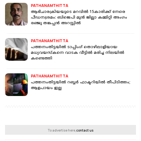
PATHANAMTHITTA
ആഭിചാരക്രിയയുടെ മറവില്‍ 15കാരിക്ക് നേരെ
പീഡനശ്രമം: ബിജെപി മുന്‍ ജില്ലാ കമ്മിറ്റി അംഗം
രഞ്ജു തങ്കപ്പൻ അറസ്റ്റിൽ
PATHANAMTHITTA
പത്തനംതിട്ടയിൽ ടാപ്പിംഗ് തൊഴിലാളിയായ
മധ്യവയസ്‌കനെ വാടക വീട്ടിൽ മരിച്ച നിലയിൽ
കണ്ടെത്തി
PATHANAMTHITTA
പത്തനംതിട്ടയില്‍ റബ്ബര്‍ ഫാക്ടറിയില്‍ തീപിടിത്തം;
ആളപായം ഇല്ല
To advertise here,
contact us