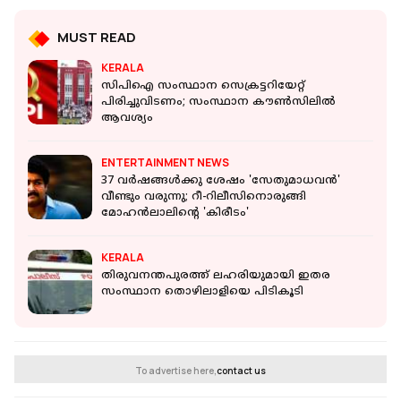
MUST READ
KERALA
സിപിഐ സംസ്ഥാന സെക്രട്ടറിയേറ്റ്
പിരിച്ചുവിടണം; സംസ്ഥാന കൗണ്‍സിലില്‍
ആവശ്യം
ENTERTAINMENT NEWS
37 വര്‍ഷങ്ങള്‍ക്കു ശേഷം 'സേതുമാധവന്‍'
വീണ്ടും വരുന്നു; റീ-റിലീസിനൊരുങ്ങി
മോഹന്‍ലാലിന്റെ 'കിരീടം'
KERALA
തിരുവനന്തപുരത്ത് ലഹരിയുമായി ഇതര
സംസ്ഥാന തൊഴിലാളിയെ പിടികൂടി
To advertise here,
contact us