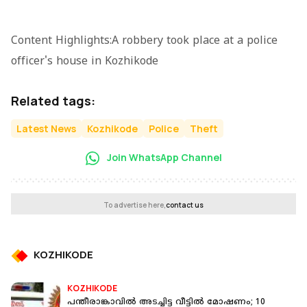
Content Highlights:A robbery took place at a police
officer's house in Kozhikode
Related tags:
Latest News
Kozhikode
Police
Theft
Join WhatsApp Channel
To advertise here,
contact us
KOZHIKODE
KOZHIKODE
പന്തീരാങ്കാവിൽ അടച്ചിട്ട വീട്ടിൽ മോഷണം; 10