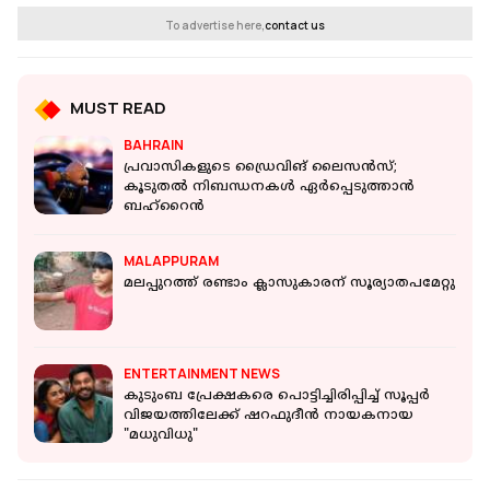
To advertise here,
contact us
MUST READ
BAHRAIN
പ്രവാസികളുടെ ഡ്രൈവിങ് ലൈസൻസ്;
കൂടുതൽ നിബന്ധനകൾ ഏർപ്പെടുത്താൻ
ബഹ്റൈൻ
MALAPPURAM
മലപ്പുറത്ത് രണ്ടാം ക്ലാസുകാരന് സൂര്യാതപമേറ്റു
ENTERTAINMENT NEWS
കുടുംബ പ്രേക്ഷകരെ പൊട്ടിച്ചിരിപ്പിച്ച് സൂപ്പർ
വിജയത്തിലേക്ക് ഷറഫുദീൻ നായകനായ
"മധുവിധു"