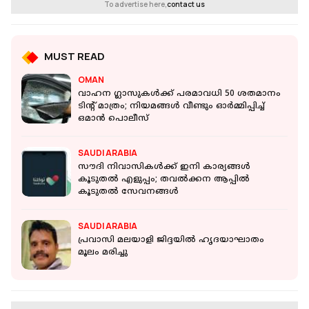
To advertise here,
contact us
MUST READ
OMAN
വാഹന ഗ്ലാസുകള്‍ക്ക് പരമാവധി 50 ശതമാനം
ടിന്റ് മാത്രം; നിയമങ്ങൾ വീണ്ടും ഓര്‍മ്മിപ്പിച്ച്
ഒമാൻ പൊലീസ്
SAUDI ARABIA
സൗദി നിവാസികൾക്ക് ഇനി കാര്യങ്ങൾ
കൂടുതൽ എളുപ്പം; തവൽക്കന ആപ്പിൽ
കൂടുതൽ സേവനങ്ങൾ
SAUDI ARABIA
പ്രവാസി മലയാളി ജിദ്ദയില്‍ ഹൃദയാഘാതം
മൂലം മരിച്ചു