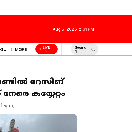
Aug 6, 2026
12:31 PM
Searc
LIVE
GULF NEWS
MORE
h
TV
്ടില്‍ റേസിങ്
നേരെ കയ്യേറ്റം
രുന്നു