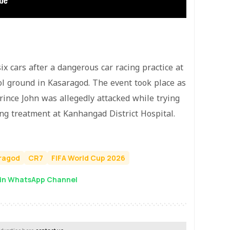
ix cars after a dangerous car racing practice at
l ground in Kasaragod. The event took place as
rince John was allegedly attacked while trying
ing treatment at Kanhangad District Hospital.
ragod
CR7
FIFA World Cup 2026
in WhatsApp Channel