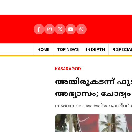
HOME
TOP NEWS
IN DEPTH
R SPECIA
KASARAGOD
അതിരുകടന്ന് ഫു
അഭ്യാസം; ചോദ്യം
സംഭവസ്ഥലത്തെത്തിയ പൊലീസ് റേസ