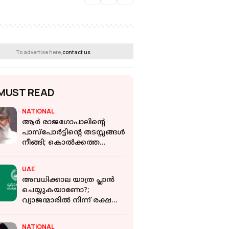
To advertise here,
contact us
MUST READ
NATIONAL
ആർ രാജഗോപാലിന്റെ
പാസ്‌പോർട്ടിൻ്റെ തടസ്സങ്ങൾ
നീങ്ങി; കൊൽക്കത്ത
പൊലീസ് പുതിയ റിപ്പോര്‍ട്ട്
സമർപ്പിച്ചു
UAE
അവധിക്കാല യാത്ര പ്ലാന്‍
ചെയ്യുകയാണോ?;
വ്യാജന്മാരില്‍ നിന്ന് രക്ഷ
നേടാനുള്ള ടിപ്‌സുമായി
ദുബൈ പൊലീസ്
NATIONAL