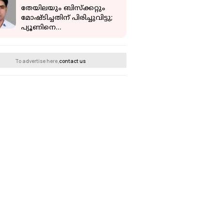
തേയിലയും ബിസ്‌ക്കറ്റും
മോഷ്ടിച്ചതിന് പിരിച്ചുവിട്ടു;
പ്യൂണിനെ
തിരിച്ചെടുക്കണമെന്ന്
ജാർഖണ്ഡ് ഹൈക്കോടതി
ഉത്തരവ്
To advertise here,
contact us