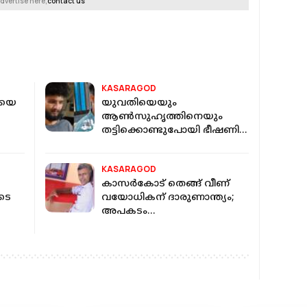
dvertise here,
contact us
KASARAGOD
കയെ
യുവതിയെയും
ആണ്‍സുഹൃത്തിനെയും
തട്ടിക്കൊണ്ടുപോയി ഭീഷണി;
2 പേര്‍ അറസ്റ്റില്‍
KASARAGOD
കാസര്‍കോട് തെങ്ങ് വീണ്
ടെ
വയോധികന് ദാരുണാന്ത്യം;
അപകടം
സുഹൃത്തുക്കള്‍ക്കൊപ്പം
കടപ്പുറത്ത് ഇരിക്കുമ്പോള്‍