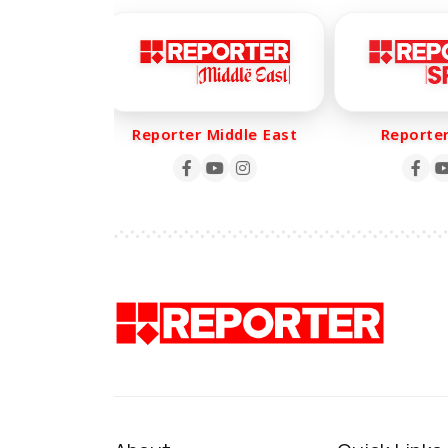
fe
Reporter Middle East
Reporter Sp