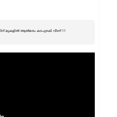
സിന് മുകളിൽ ആൽമരം കടപുഴകി വീണ് 11