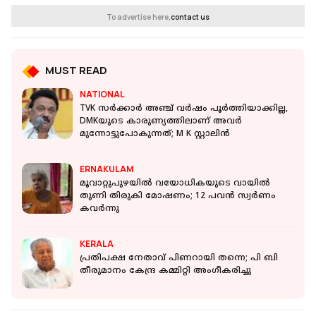
To advertise here,
contact us
MUST READ
NATIONAL
TVK സര്‍ക്കാർ അഞ്ച് വര്‍ഷം പൂര്‍ത്തിയാക്കില്ല,
DMKയുടെ കാരുണ്യത്തിലാണ് അവർ
മുന്നോട്ടുപോകുന്നത്; M K സ്റ്റാലിൻ
ERNAKULAM
മൂവാറ്റുപുഴയിൽ വയോധികയുടെ വായിൽ
തുണി തിരുകി മോഷണം; 12 പവൻ സ്വർണം
കവർന്നു
KERALA
പ്രതിപക്ഷ നേതാവ് പിണറായി തന്നെ; പി ബി
തീരുമാനം കേന്ദ്ര കമ്മിറ്റി അംഗീകരിച്ചു