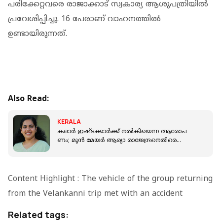
പരിക്കേറ്റവരെ രാജാക്കാട് സ്വകാര്യ ആശുപത്രിയിൽ
പ്രവേശിപ്പിച്ചു. 16 പേരാണ് വാഹനത്തിൽ
ഉണ്ടായിരുന്നത്.
Also Read:
KERALA
ക​രാ​ർ ഇ​ഷ്ട​ക്കാ​ർ​ക്ക് ന​ൽ​കി​യെ​ന്ന ആ​രോ​പ​
ണം; മു​ൻ മേ​യ‍ർ ആ​ര്യാ രാ​ജേ​ന്ദ്ര​നെതിരെ
അന്വേഷണം
Content Highlight : The vehicle of the group returning
from the Velankanni trip met with an accident
Related tags: