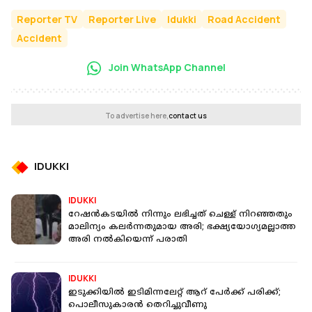
Reporter TV
Reporter Live
Idukki
Road Accident
Accident
Join WhatsApp Channel
To advertise here,
contact us
IDUKKI
IDUKKI
റേഷൻകടയിൽ നിന്നും ലഭിച്ചത് ചെള്ള് നിറഞ്ഞതും
മാലിന്യം കലർന്നതുമായ അരി; ഭക്ഷ്യയോഗ്യമല്ലാത്ത
അരി നൽകിയെന്ന് പരാതി
IDUKKI
ഇടുക്കിയില്‍ ഇടിമിന്നലേറ്റ് ആറ് പേര്‍ക്ക് പരിക്ക്;
പൊലീസുകാരൻ തെറിച്ചുവീണു