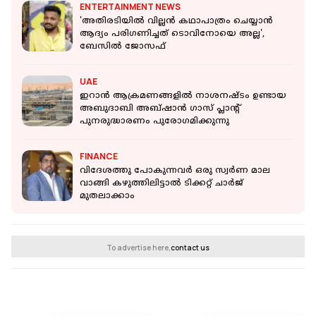
ENTERTAINMENT NEWS
'അതിരടിയിൽ വില്ലൻ കഥാപാത്രം ചെയ്യാൻ
ആദ്യം പരിഗണിച്ചത് ടൊവിനോയെ അല്ല',
ബേസിൽ ജോസഫ്
UAE
ഇറാൻ ആക്രമണങ്ങളിൽ നാശനഷ്ടം ഉണ്ടായ
അബുദാബി അബ്ഷാന്‍ ഗാസ് പ്ലാന്റ്
പുനരുദ്ധാരണം പുരോ​ഗമിക്കുന്നു
FINANCE
വിദേശത്തു പോകുന്നവർ ഒരു സ്വർണ മാല
വാങ്ങി കഴുത്തിലിട്ടാൽ ടിക്കറ്റ് ചാർജ്
മുതലാക്കാം
To advertise here,
contact us