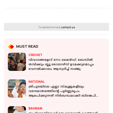
To advertise here,
contact us
MUST READ
CRICKET
വിവാദങ്ങളോട് നോ മൈൻഡ്; ബേസിൽ
തമ്പിക്കും ബ്ലൂ ടൈഗേഴ്സ് ഉടമക്കുമൊപ്പം
വേനൽക്കാലം ആസ്വദിച്ച് സഞ്ജു
NATIONAL
ത്രിപുരയിലെ എല്ലാ സ്‌കൂളുകളിലും
വന്ദേമാതരത്തിന്റെ പൂർണ്ണരൂപം
ആലപിക്കുന്നത് നിര്‍ബന്ധമാക്കി ബിജെപി
സര്‍ക്കാര്‍
BAHRAIN