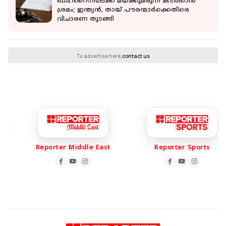
ബഹ്‌റൈനിലേക്ക് മയക്കുമരുന്ന് കടത്താന്‍
ശ്രമം; ഇന്ത്യന്‍, തായ് പൗരന്മാര്‍ക്കെതിരെ
വിചാരണ തുടങ്ങി
To advertise here,
contact us
Reporter Middle East
Reporter Sports