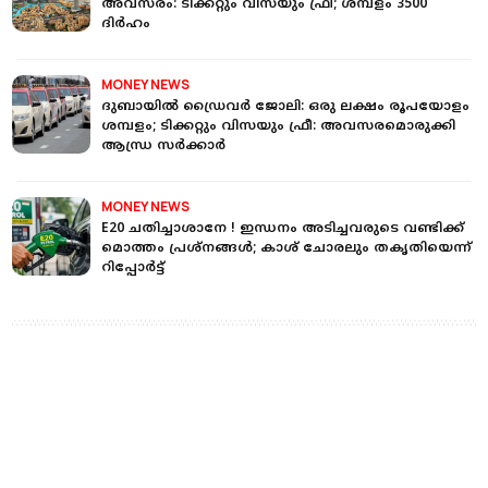
അവസരം: ടിക്കറ്റും വിസയും ഫ്രീ; ശമ്പളം 3500
ദിർഹം
MONEY NEWS
ദുബായില്‍ ഡ്രൈവർ ജോലി: ഒരു ലക്ഷം രൂപയോളം
ശമ്പളം; ടിക്കറ്റും വിസയും ഫ്രീ: അവസരമൊരുക്കി
ആന്ധ്ര സർക്കാർ
MONEY NEWS
E20 ചതിച്ചാശാനേ ! ഇന്ധനം അടിച്ചവരുടെ വണ്ടിക്ക്
മൊത്തം പ്രശ്നങ്ങൾ; കാശ് ചോരലും തകൃതിയെന്ന്
റിപ്പോർട്ട്