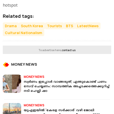
hotspot
Related tags:
Drama
South Korea
Tourists
BTS
LatestNews
Cultural Nationalism
To advertise here,
contact us
MONEY NEWS
MONEY NEWS
സ്വർണം ഇപ്പോള്‍ വാങ്ങരുത്; എന്തുകൊണ്ട് പണം
സേവ് ചെയ്യണം: സാമ്പത്തിക അച്ചടക്കത്തെക്കുറിച്ച്
നടി ഹെല്ലി ഷാ
MONEY NEWS
യുഎഇയിൽ 'കേരള സർക്കാർ' വഴി ജോലി