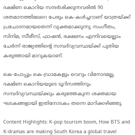
ദക്ഷിണ കൊറിയ സന്ദർശിക്കുന്നവരിൽ 90
ശതമാനത്തിലേറെ പേരും കെ-കൾച്ചറാണ് യാത്രയ്ക്ക്
പ്രചോദനമായതെന്ന് വ്യക്തമാക്കുന്നു. സംഗീതം,
സിനിമ, സീരീസ്, ഫാഷൻ, ഭക്ഷണം എന്നിവയെല്ലാം
ചേർന്ന് രാജ്യത്തിന്റെ സമ്പദ്‌വ്യവസ്ഥയ്ക്ക് പുതിയ
കരുത്തായി മാറുകയാണ്.
കെ-പോപ്പും കെ-ഡ്രാമകളും വെറും വിനോദമല്ല,
ദക്ഷിണ കൊറിയയുടെ ടൂറിസത്തിനും
സമ്പദ്‌വ്യവസ്ഥയ്ക്കും കരുത്തേകുന്ന ശക്തമായ
ഘടകങ്ങളായി ഇതിനോടകം തന്നെ മാറിക്കഴിഞ്ഞു.
Content Highlights: K-pop tourism boom, How BTS and
K-dramas are making South Korea a global travel