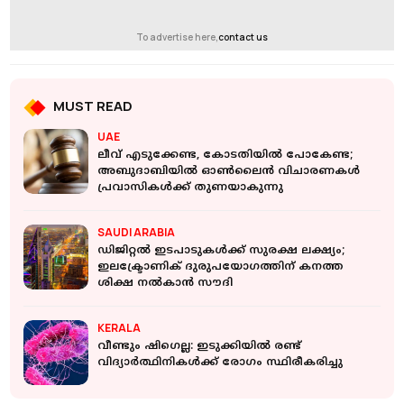
To advertise here,
contact us
MUST READ
UAE
ലീവ് എടുക്കേണ്ട, കോടതിയിൽ പോകേണ്ട;
അബുദാബിയിൽ ഓൺലൈൻ വിചാരണകൾ
പ്രവാസികൾക്ക് തുണയാകുന്നു
SAUDI ARABIA
ഡിജിറ്റൽ ഇടപാടുകൾക്ക് സുരക്ഷ ലക്ഷ്യം;
ഇലക്ട്രോണിക് ദുരുപയോ​ഗത്തിന് കനത്ത
ശിക്ഷ നൽകാൻ സൗദി
KERALA
വീണ്ടും ഷിഗെല്ല: ഇടുക്കിയില്‍ രണ്ട്
വിദ്യാര്‍ത്ഥിനികള്‍ക്ക് രോഗം സ്ഥിരീകരിച്ചു