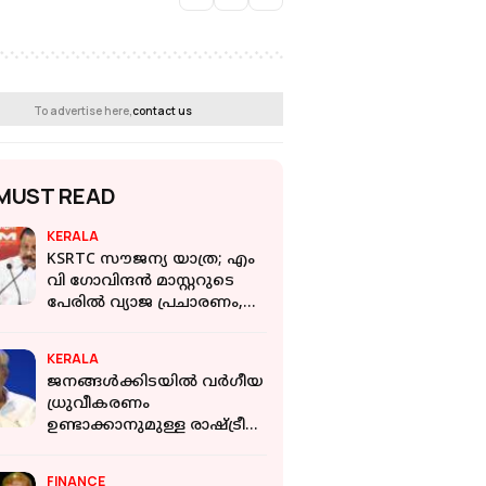
To advertise here,
contact us
MUST READ
KERALA
KSRTC സൗജന്യ യാത്ര; എം
വി ഗോവിന്ദന്‍ മാസ്റ്ററുടെ
പേരില്‍ വ്യാജ പ്രചാരണം,
പരാതി നൽകി അഡ്വ. കെ
എസ് അരുൺ കുമാർ
KERALA
ജനങ്ങൾക്കിടയിൽ വർഗീയ
ധ്രുവീകരണം
ഉണ്ടാക്കാനുമുള്ള രാഷ്ട്രീയ
നീക്കം: ജനസംഖ്യാ
വ്യതിയാന സമിതിക്കെതിരെ
FINANCE