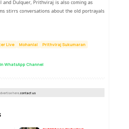
 and Dulquer, Prithviraj is also coming as
ms stirrs conversations about the old portrayals
er Live
Mohanlal
Prithviraj Sukumaran
in WhatsApp Channel
dvertise here,
contact us
S