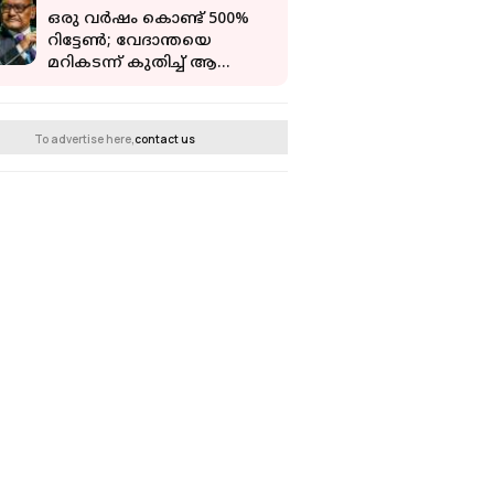
പിണറായി
ഒരു വർഷം കൊണ്ട് 500%
റിട്ടേൺ; വേദാന്തയെ
മറികടന്ന് കുതിച്ച് ആ
ഓഹരി
To advertise here,
contact us