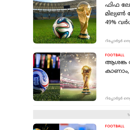
ഫിഫ ലോക
മില്യണ്‍
49% വര്
റിപ്പോർട്ടർ നെറ്റ്
FOOTBALL
ആശങ്ക വേ
കാണാം, പ
റിപ്പോർട്ടർ നെറ്റ്
T
FOOTBALL