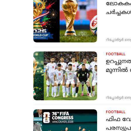
ലോകകപ്പ
ചർച്ചകൾ
റിപ്പോർട്ടർ നെറ്റ്
FOOTBALL
ഉറപ്പുനല
മുന്നില്
റിപ്പോർട്ടർ നെറ്റ്
FOOTBALL
ഫിഫ വേ
പരസ്യപ്