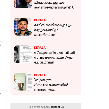
പിന്മാറാനുള്ള വഴി
കണ്ടെത്തേണ്ടതുണ്ട്: US
സൈനിക മേധാവി
നിലപാട് പറഞ്ഞതായി
KERALA
റിപ്പോർട്ട്
മുട്ടിന് വെടിവെച്ചാലും
മുട്ടുകുത്തില്ല:
പൊലീസിനെ
വെല്ലുവിളിച്ച് വീണ്ടും
അർജുൻ ആയങ്കിയുടെ
KERALA
ഫേസ്ബുക്ക് പോസ്റ്റ്
സ്‌കൂള്‍ ക്വിസില്‍ വി ഡി
സവര്‍ക്കറെ പുകഴ്ത്തി
ചോദ്യാവലി;
വിവാദമായത്
വിദ്യാഭ്യാസ വകുപ്പ്
KERALA
നല്‍കിയ ചോദ്യം
'സ്വാതന്ത്ര്യ
ദിനാഘോഷങ്ങളിൽ
വന്ദേമാതരം
മുഴുവനായും
ആലപിക്കണം';
ഉത്തരവിറക്കി
To advertise here,
contact us