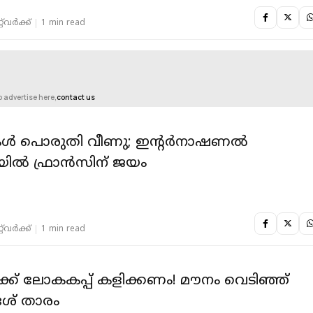
‌വര്‍ക്ക്‌
1 min read
o advertise here,
contact us
ൊരുതി വീണു; ഇന്റർനാഷണൽ
‌ലിയിൽ ഫ്രാൻസിന് ജയം
‌വര്‍ക്ക്‌
1 min read
ക് ലോകകപ്പ് കളിക്കണം! മൗനം വെടിഞ്ഞ്
േശ് താരം