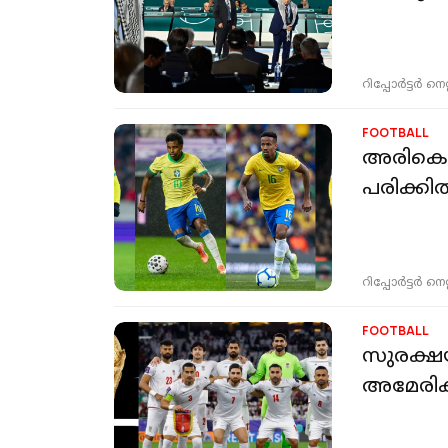
റിപ്പോർട്ടർ നെറ്റ്
FOOTBALL
അരികെ അ
പരിക്കില
റിപ്പോർട്ടർ നെറ്റ്
FOOTBALL
സുരക്ഷയില
അമേരിക്