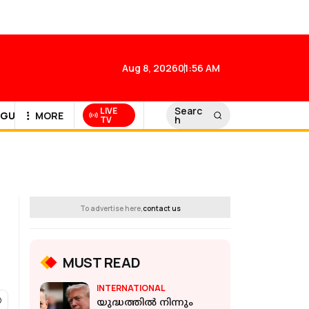
Aug 8, 2026
01:56 AM
Searc
LIVE
GULF NEWS
MORE
h
TV
To advertise here,
contact us
MUST READ
INTERNATIONAL
യുദ്ധത്തിൽ നിന്നും