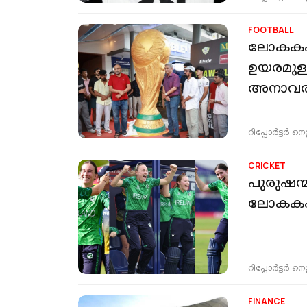
FOOTBALL
ലോകകപ്
ഉയരമുള്
അനാവര
റിപ്പോർട്ടർ നെറ്റ്
CRICKET
പുരുഷന്മാ
ലോകകപ്പ
റിപ്പോർട്ടർ നെറ്റ്
FINANCE