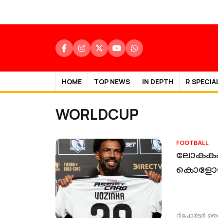
HOME
TOP NEWS
IN DEPTH
R SPECIA
WORLDCUP
FOOTBALL
ലോകകപ
കൊളോയി
റിപ്പോർട്ടർ നെറ്റ്