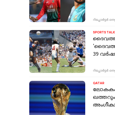
റിപ്പോർട്ടർ നെറ്റ്
SPORTS TAL
ദൈവത്ത
'ദൈവത്തി
39 വർഷ
റിപ്പോർട്ടർ നെറ്റ്
QATAR
ലോകകപ്
ഖത്തറും
അംഗീക