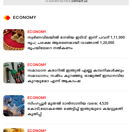
To advertise here,
contact us
ECONOMY
ECONOMY
സ്വർണവിലയില്‍ നേരിയ ഇടിവ്: ഇന്ന് പവന് 1,11,000
രൂപ; പക്ഷെ ആഭരണമായി വാങ്ങാന്‍ 1,20,000
രൂപയിലേറെ നല്‍കണം
ECONOMY
സമാധാന കരാറിൽ ഇന്ത്യൻ എണ്ണ കമ്പനികൾക്കും
സമാധാനം; നഷ്ടം കുറഞ്ഞു; രാജ്യത്ത് ഇന്ധനവില
കുറയുമോ എന്ന് ആകാംഷ
ECONOMY
സിംഗപ്പൂർ മുതൽ ടാൻസാനിയ വരെ; 4,520
കോടി,ലോകത്തെ ഞെട്ടിച്ച് ഇന്ത്യയുടെ കയറ്റുമതി
കുതിപ്പ്
ECONOMY