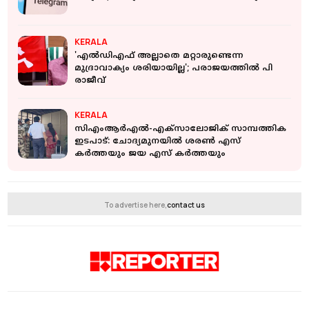
KERALA
'എല്‍ഡിഎഫ് അല്ലാതെ മറ്റാരുണ്ടെന്ന
മുദ്രാവാക്യം ശരിയായില്ല'; പരാജയത്തില്‍ പി
രാജീവ്
KERALA
സിഎംആര്‍എല്‍-എക്‌സാലോജിക് സാമ്പത്തിക
ഇടപാട്: ചോദ്യമുനയില്‍ ശരണ്‍ എസ്
കര്‍ത്തയും ജയ എസ് കര്‍ത്തയും
To advertise here,
contact us