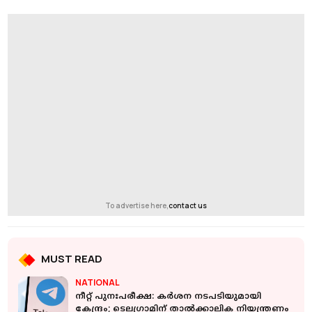
To advertise here,
contact us
MUST READ
NATIONAL
നീറ്റ് പുനഃപരീക്ഷ: കർശന നടപടിയുമായി
കേന്ദ്രം; ടെലഗ്രാമിന് താൽക്കാലിക നിയന്ത്രണം