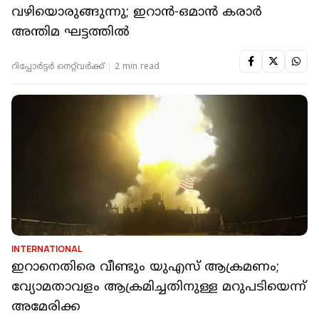
വഴിയൊരുങ്ങുന്നു; ഇറാൻ-ഒമാൻ കരാർ
അന്തിമ ഘട്ടത്തിൽ
റിപ്പോർട്ടർ നെറ്റ്‌വര്‍ക്ക്‌
2 min read
INTERNATIONAL
ഇറാനെതിരെ വീണ്ടും യുഎസ് ആക്രമണം;
വ്യോമതാവളം ആക്രമിച്ചതിനുള്ള മറുപടിയെന്ന്
അമേരിക്ക