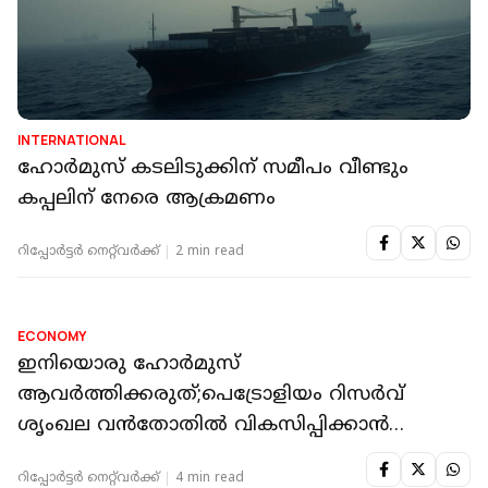
SAUDI ARABIA
ഹോര്‍മൂസ് കടലിടുക്കില്‍ സൗദി, ഖത്തര്‍
കപ്പലുകള്‍ക്കുനേരെ ആക്രമണം; പിന്നില്‍
ഇറാനാണെന്ന് സൗദി അറേബ്യ
റിപ്പോർട്ടർ നെറ്റ്‌വര്‍ക്ക്‌
2 min read