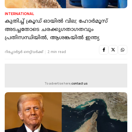
INTERNATIONAL
കുതിച്ച് ക്രൂഡ് ഓയിൽ വില; ഹോർമൂസ്
അടച്ചതോടെ ചരക്കുഗതാഗതവും
പ്രതിസന്ധിയിൽ, ആശങ്കയില്‍ ഇന്ത്യ
റിപ്പോർട്ടർ നെറ്റ്‌വര്‍ക്ക്‌
2 min read
To advertise here,
contact us