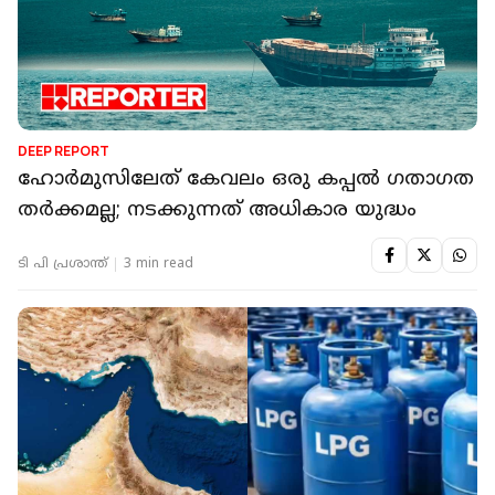
DEEP REPORT
ഹോർമുസിലേത് കേവലം ഒരു കപ്പൽ ഗതാഗത
തർക്കമല്ല; നടക്കുന്നത് അധികാര യുദ്ധം
ടി പി പ്രശാന്ത്
3 min read