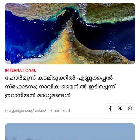
INTERNATIONAL
ഹോർമൂസ് കടലിടുക്കിൽ എണ്ണക്കപ്പൽ
സ്ഫോടനം; നാവിക മൈനിൽ ഇടിച്ചെന്ന്
ഇറാനിയൻ മാധ്യമങ്ങൾ
റിപ്പോർട്ടർ നെറ്റ്‌വര്‍ക്ക്‌
3 min read