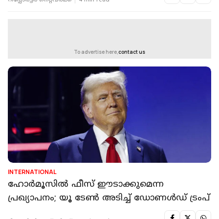
റിപ്പോർട്ടർ നെറ്റ്‌വര്‍ക്ക്‌
4 min read
To advertise here,
contact us
INTERNATIONAL
ഹോർമൂസിൽ ഫീസ് ഈടാക്കുമെന്ന
പ്രഖ്യാപനം; യൂ ടേൺ അടിച്ച് ഡോണൾഡ് ട്രംപ്