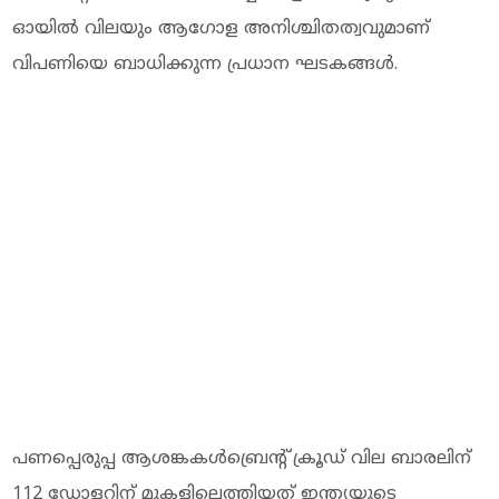
ഓയിൽ വിലയും ആഗോള അനിശ്ചിതത്വവുമാണ്
വിപണിയെ ബാധിക്കുന്ന പ്രധാന ഘടകങ്ങൾ.
പണപ്പെരുപ്പ ആശങ്കകൾബ്രെന്റ് ക്രൂഡ് വില ബാരലിന്
112 ഡോളറിന് മുകളിലെത്തിയത് ഇന്ത്യയുടെ