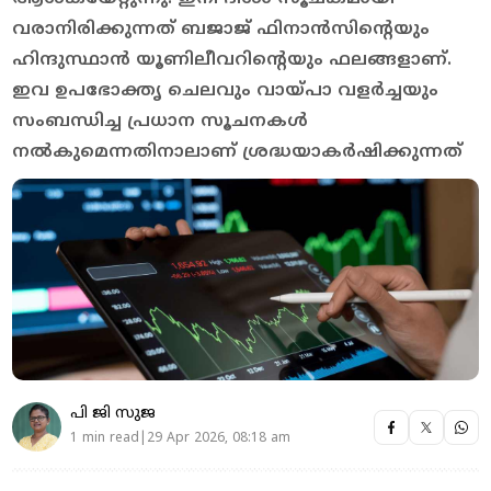
വരാനിരിക്കുന്നത് ബജാജ് ഫിനാൻസിന്റെയും
ഹിന്ദുസ്ഥാൻ യൂണിലീവറിന്റെയും ഫലങ്ങളാണ്.
ഇവ ഉപഭോക്തൃ ചെലവും വായ്പാ വളർച്ചയും
സംബന്ധിച്ച പ്രധാന സൂചനകൾ
നൽകുമെന്നതിനാലാണ് ശ്ര​ദ്ധയാകർഷിക്കുന്നത്
പി ജി സുജ
1 min read|29 Apr 2026, 08:18 am