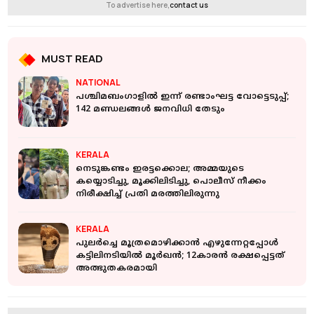
To advertise here,
contact us
MUST READ
NATIONAL
പ​ശ്ചി​മ​ബം​ഗാ​ളി​ൽ ഇ​ന്ന് ര​ണ്ടാം​ഘ​ട്ട വോ​ട്ടെ​ടു​പ്പ്;
142 മ​ണ്ഡ​ല​ങ്ങ​ൾ ജ​ന​വി​ധി തേ​ടും
KERALA
നെടുങ്കണ്ടം ഇരട്ടക്കൊല; അമ്മയുടെ
കയ്യൊടിച്ചു, മൂക്കിലിടിച്ചു, പൊലീസ് നീക്കം
നിരീക്ഷിച്ച് പ്രതി മരത്തിലിരുന്നു
KERALA
പുലര്‍ച്ചെ മൂത്രമൊഴിക്കാന്‍ എഴുന്നേറ്റപ്പോള്‍
കട്ടിലിനടിയില്‍ മൂര്‍ഖന്‍; 12കാരന്‍ രക്ഷപ്പെട്ടത്
അത്ഭുതകരമായി