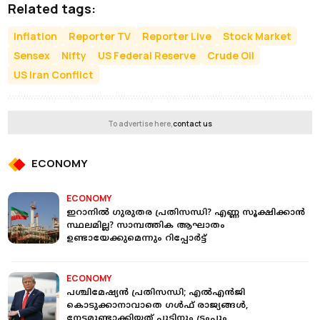
Related tags:
Inflation
Reporter TV
Reporter Live
Stock Market
Sensex
Nifty
US Federal Reserve
Crude Oil
US Iran Conflict
To advertise here,
contact us
ECONOMY
ECONOMY
ഇറാനിൽ ഗുരുതര പ്രതിസന്ധി? എണ്ണ സൂക്ഷിക്കാൻ
സ്ഥലമില്ല? സാമ്പത്തിക ആഘാതം
ഉണ്ടായേക്കുമെന്നും റിപ്പോർട്ട്
ECONOMY
പശ്ചിമേഷ്യന്‍ പ്രതിസന്ധി; എല്‍എന്‍ജി
കൊടുക്കാനാവാതെ ഗള്‍ഫ് രാജ്യങ്ങള്‍,
നേട്ടമുണ്ടാക്കിയത് പുടിനും ട്രംപും