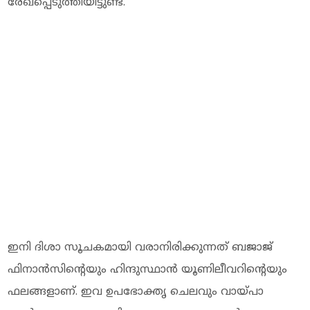
രേഖപ്പെടുത്തിയിട്ടുണ്ട്.
ഇനി ദിശാ സൂചകമായി വരാനിരിക്കുന്നത് ബജാജ്
ഫിനാൻസിന്റെയും ഹിന്ദുസ്ഥാൻ യൂണിലീവറിന്റെയും
ഫലങ്ങളാണ്. ഇവ ഉപഭോക്തൃ ചെലവും വായ്പാ