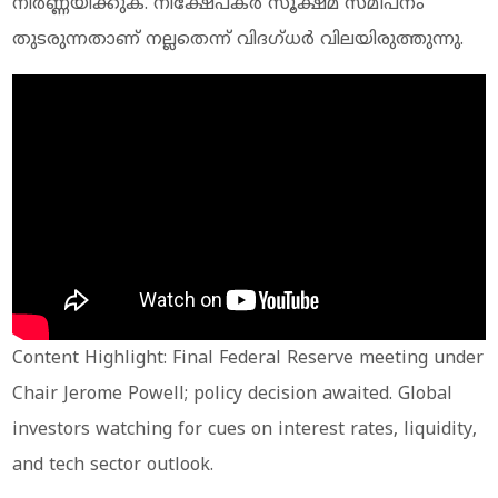
നിർണ്ണയിക്കുക. നിക്ഷേപകർ സൂക്ഷ്മ സമീപനം
തുടരുന്നതാണ് നല്ലതെന്ന് വിദ​ഗ്ധർ വിലയിരുത്തുന്നു.
Content Highlight: Final Federal Reserve meeting under
Chair Jerome Powell; policy decision awaited. Global
investors watching for cues on interest rates, liquidity,
and tech sector outlook.