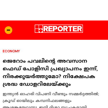
ECONOMY
ജെറോം പവലിന്റെ അവസാന
ഫെഡ് പോളിസി പ്രഖ്യാപനം ഇന്ന്,
നിരക്കുയർത്തുമോ? നിക്ഷേപക
ശ്രദ്ധ ഡോളറിലേയ്ക്കും
ഇന്ത്യൻ ഓഹരി വിപണി വീണ്ടും സമ്മർദ്ദത്തിൽ;
ക്രൂഡ് ഓയിലും കമ്പനിഫലങ്ങളും
ആശങ്കയേറ്റുന്നു. ഇനി ദിശാ സൂചകമായി