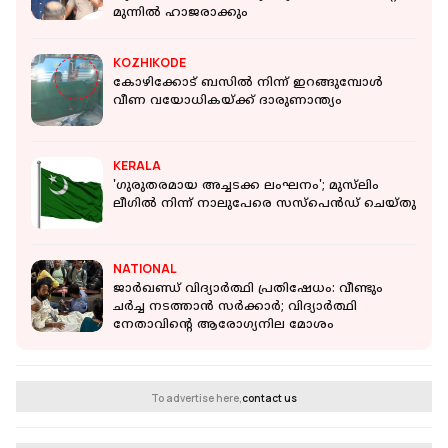
മുന്നില്‍ ഹാജരാക്കും
KOZHIKODE
കോഴിക്കോട് ബസിൽ നിന്ന് ഇറങ്ങുമ്പോൾ
വീണ വയോധികയ്ക്ക് ദാരുണാന്ത്യം
KERALA
'ഗുരുതരമായ അച്ചടക്ക ലംഘനം'; മുസ്‌ലിം
ലീഗില്‍ നിന്ന് നാലുപേരെ സസ്‌പെന്‍ഡ് ചെയ്തു
NATIONAL
ജാർഖണ്ഡ് വിദ്യാർത്ഥി പ്രതിഷേധം: വീണ്ടും
ചര്‍ച്ച നടത്താന്‍ സര്‍ക്കാര്‍; വിദ്യാർത്ഥി
നേതാവിൻ്റെ ആരോഗ്യനില മോശം
To advertise here,
contact us