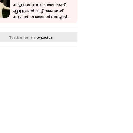
കണ്ണായ സ്ഥലത്തെ രണ്ട്
ഫ്ലാറ്റുകൾ വിറ്റ് അക്ഷയ്
കുമാർ; ലാഭമായി ലഭിച്ചത്
വെറും മൂന്നരക്കോടി രൂപ
To advertise here,
contact us