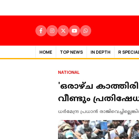
HOME
TOP NEWS
IN DEPTH
R SPECIA
NATIONAL
'ഒരാഴ്ച കാത്തിരിക
വീണ്ടും പ്രതിഷേധ
ധർമേന്ദ്ര പ്രധാൻ രാജിവെച്ചില്ലെ