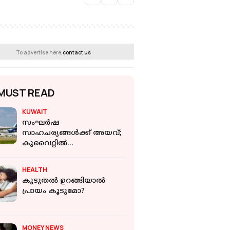
To advertise here,
contact us
MUST READ
KUWAIT
സംഘർഷ
സാഹചര്യങ്ങൾക്ക് അയവ്;
കുവൈറ്റിൽ
വിമാനത്താവളങ്ങൾ
സാധാരണ നിലയിലേക്ക്
HEALTH
കൂടുതൽ ഉറങ്ങിയാൽ
പ്രായം കൂടുമോ?
MONEY NEWS