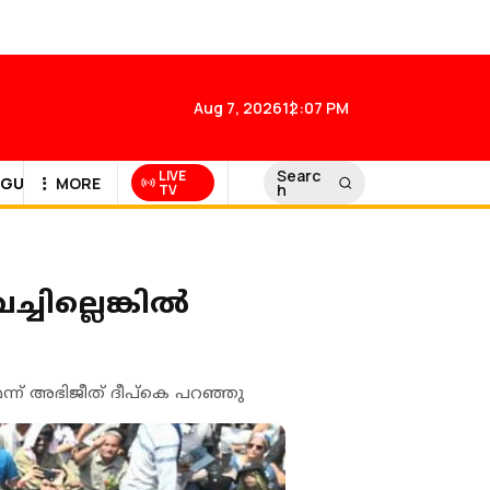
Aug 7, 2026
12:07 PM
Searc
LIVE
GULF NEWS
MORE
h
TV
്ചില്ലെങ്കിൽ
െന്ന് അഭിജീത് ദീപ്കെ പറഞ്ഞു