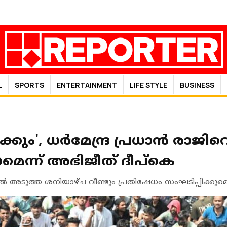
L
SPORTS
ENTERTAINMENT
LIFE STYLE
BUSINESS
്കും', ധർമേന്ദ്ര പ്രധാൻ രാജിവെച
മെന്ന് അഭിജീത് ദീപ്‌കെ
ങ്കിൽ അടുത്ത ശനിയാഴ്ച വീണ്ടും പ്രതിഷേധം സംഘടിപ്പിക്കുമ