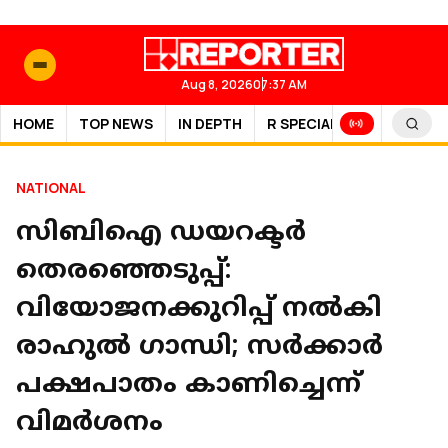
Aug 8, 2026
07:37 AM
HOME
TOP NEWS
IN DEPTH
R SPECIAL
SPORTS
NATIONAL
സിബിഐ ഡയറക്ടർ
തെരഞ്ഞെടുപ്പ്:
വിയോജനക്കുറിപ്പ് നൽകി
രാഹുൽ ഗാന്ധി; സ‍ർക്കാർ
പക്ഷപാതം കാണിച്ചെന്ന്
വിമർശനം