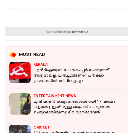
To advertise here,
contact us
MUST READ
KERALA
'എന്‍ടിഎയുടെ ചോദ്യപേപ്പര്‍ ചോരുന്നത്
ആദ്യമായല്ല, പിരിച്ചുവിടണം'; പരീക്ഷാ
ക്രമക്കേടില്‍ സിപിഐഎം
ENTERTAINMENT NEWS
മൂന്ന് മണ്ടൻ കല്യാണങ്ങൾക്കായി 17 വർഷം
കളഞ്ഞു, ഇഷ്ടമുള്ള ഒരുപാട് കാര്യങ്ങൾ
ചെയ്യാമായിരുന്നു: മീര വാസുദേവൻ
CRICKET