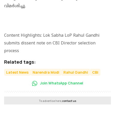
വിമർശിച്ചു.
Content Highlights: Lok Sabha LoP Rahul Gandhi
submits dissent note on CBI Director selection
process
Related tags:
Latest News
Narendra Modi
Rahul Gandhi
CBI
Join WhatsApp Channel
To advertise here,
contact us