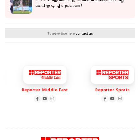
SRH നെ എറിഞ്ഞിട്ടു; വമ്പൻ ജയത്തോടെ പ്ലേ
ഓഫ് ഉറപ്പിച്ച് ഗുജറാത്ത്
To advertise here,
contact us
Reporter Middle East
Reporter Sports