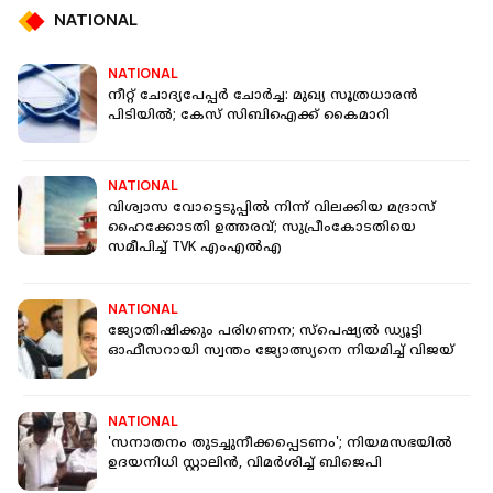
NATIONAL
NATIONAL
നീറ്റ് ചോദ്യപേപ്പര്‍ ചോര്‍ച്ച: മുഖ്യ സൂത്രധാരൻ
പിടിയിൽ; കേസ് സിബിഐക്ക് കൈമാറി
NATIONAL
വിശ്വാസ വോട്ടെടുപ്പിൽ നിന്ന് വിലക്കിയ മദ്രാസ്
ഹൈക്കോടതി ഉത്തരവ്; സുപ്രീംകോടതിയെ
സമീപിച്ച് TVK എംഎൽഎ
NATIONAL
ജ്യോതിഷിക്കും പരിഗണന; സ്‌പെഷ്യല്‍ ഡ്യൂട്ടി
ഓഫീസറായി സ്വന്തം ജ്യോത്സ്യനെ നിയമിച്ച് വിജയ്
NATIONAL
'സനാതനം തുടച്ചുനീക്കപ്പെടണം'; നിയമസഭയിൽ
ഉദയനിധി സ്റ്റാലിൻ, വിമർശിച്ച് ബിജെപി