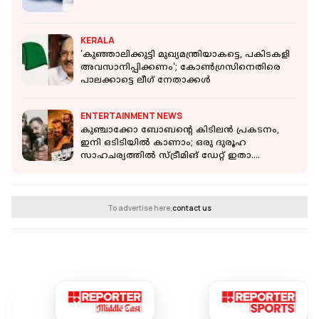
KERALA
'കുഞ്ഞാലിക്കുട്ടി മുഖ്യമന്ത്രിയാകട്ടെ, പകിടകളി
അവസാനിപ്പിക്കണം'; കോൺഗ്രസിനെതിരെ
പാലക്കാട്ടെ ലീഗ് നേതാക്കൾ
ENTERTAINMENT NEWS
കുഞ്ചാക്കോ ബോബന്റെ കിടിലൻ പ്രകടനം,
ഇനി ഒടിടിയിൽ കാണാം; ഒരു ദുരൂഹ
സാഹചര്യത്തിൽ സ്ട്രീമിങ് ഡേറ്റ് ഇതാ….
To advertise here,
contact us