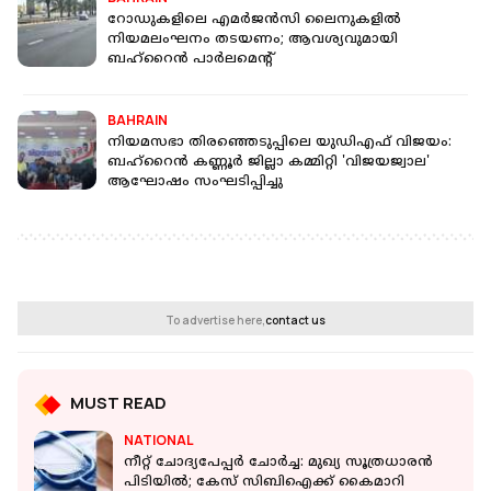
റോഡുകളിലെ എമര്‍ജന്‍സി ലൈനുകളിൽ
നിയമലംഘനം തടയണം; ആവശ്യവുമായി
ബഹ്റൈൻ പാർലമെന്റ്
BAHRAIN
നിയമസഭാ തിരഞ്ഞെടുപ്പിലെ യുഡിഎഫ് വിജയം:
ബഹ്‌റൈൻ കണ്ണൂർ ജില്ലാ കമ്മിറ്റി 'വിജയജ്വാല'
ആഘോഷം സംഘടിപ്പിച്ചു
To advertise here,
contact us
MUST READ
NATIONAL
നീറ്റ് ചോദ്യപേപ്പര്‍ ചോര്‍ച്ച: മുഖ്യ സൂത്രധാരൻ
പിടിയിൽ; കേസ് സിബിഐക്ക് കൈമാറി