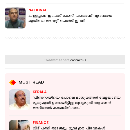
NATIONAL
കള്ളപ്പണ ഇടപാട് കേസ്; പഞ്ചാബ് വ്യവസായ
മന്ത്രിയെ അറസ്റ്റ് ചെയ്ത് ഇ ഡി
To advertise here,
contact us
MUST READ
KERALA
'പിണറായിയെ പോലെ മാധ്യമങ്ങൾ വേട്ടയാടിയ
മുഖ്യമന്ത്രി ഉണ്ടായിട്ടില്ല; മുഖ്യമന്ത്രി ആരെന്ന്
അറിയാൻ കാത്തിരിക്കാം'
FINANCE
വീട് പണി തുടങ്ങും മുമ്പ് ഈ പിഴവുകൾ