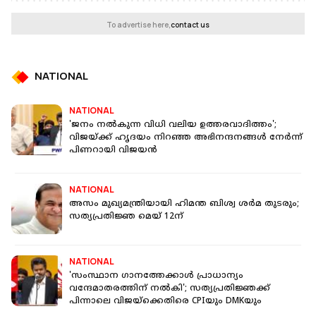
To advertise here,
contact us
NATIONAL
NATIONAL
'ജനം നല്‍കുന്ന വിധി വലിയ ഉത്തരവാദിത്തം';
വിജയ്ക്ക് ഹൃദയം നിറഞ്ഞ അഭിനന്ദനങ്ങള്‍ നേര്‍ന്ന്
പിണറായി വിജയന്‍
NATIONAL
അസം മുഖ്യമന്ത്രിയായി ഹിമന്ത ബിശ്വ ശർമ തുടരും;
സത്യപ്രതിജ്ഞ മെയ് 12ന്
NATIONAL
'സംസ്ഥാന ഗാനത്തേക്കാൾ പ്രാധാന്യം
വന്ദേമാതരത്തിന് നൽകി'; സത്യപ്രതിജ്ഞക്ക്
പിന്നാലെ വിജയ്‌ക്കെതിരെ CPIയും DMKയും