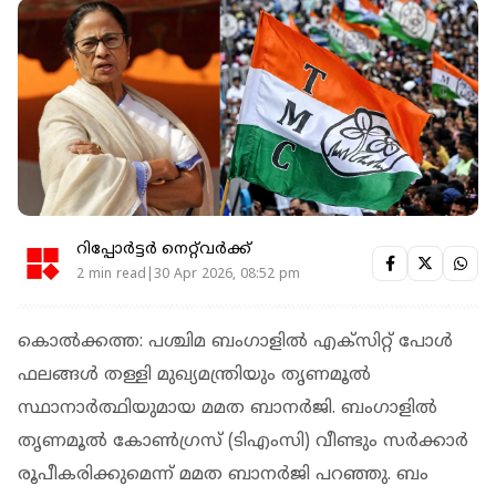
റിപ്പോർട്ടർ നെറ്റ്‌വര്‍ക്ക്‌
2 min read|30 Apr 2026, 08:52 pm
കൊൽക്കത്ത: പശ്ചിമ ബം​ഗാളിൽ എക്‌സിറ്റ്‌ പോൾ
ഫലങ്ങള്‍ തള്ളി മുഖ്യമന്ത്രിയും തൃണമൂൽ
സ്ഥാനാർത്ഥിയുമായ മമത ബാനർജി. ബം​ഗാളിൽ
തൃണമൂൽ കോൺ​ഗ്രസ് (ടിഎംസി) വീണ്ടും സർക്കാർ
രൂപീകരിക്കുമെന്ന് മമത ബാനർജി പറഞ്ഞു. ബം​