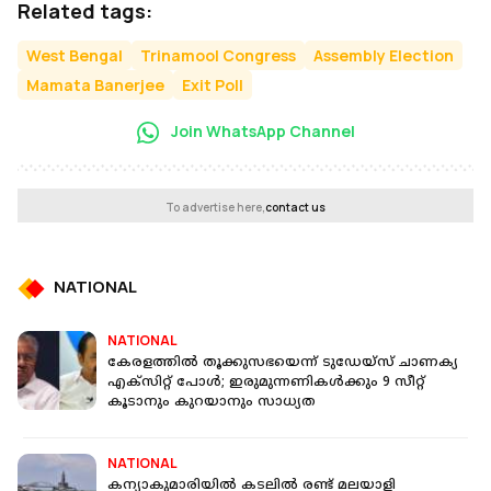
Related tags:
West Bengal
Trinamool Congress
Assembly Election
Mamata Banerjee
Exit Poll
Join WhatsApp Channel
To advertise here,
contact us
NATIONAL
NATIONAL
കേരളത്തിൽ തൂക്കുസഭയെന്ന് ടുഡേയ്‌സ് ചാണക്യ
എക്‌സിറ്റ് പോൾ; ഇരുമുന്നണികൾക്കും 9 സീറ്റ്
കൂടാനും കുറയാനും സാധ്യത
NATIONAL
കന്യാകുമാരിയിൽ കടലിൽ രണ്ട് മലയാളി