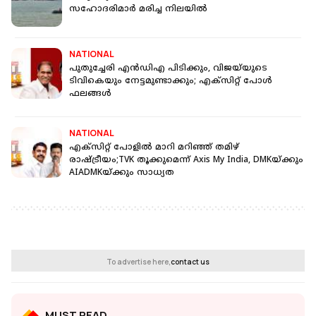
സഹോദരിമാർ മരിച്ച നിലയിൽ
NATIONAL
പുതുച്ചേരി എൻഡിഎ പിടിക്കും, വിജയ്‌യുടെ
ടിവികെയും നേട്ടമുണ്ടാക്കും; എക്സിറ്റ് പോൾ
ഫലങ്ങൾ
NATIONAL
എക്‌സിറ്റ് പോളിൽ മാറി മറിഞ്ഞ് തമിഴ്
രാഷ്ട്രീയം;TVK തൂക്കുമെന്ന് Axis My India, DMKയ്ക്കും
AIADMKയ്ക്കും സാധ്യത
To advertise here,
contact us
MUST READ