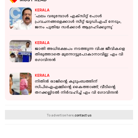
KERALA
'ഫലം വരുമ്പോൾ എക്‌സിറ്റ് പോൾ
പ്രവചനങ്ങളേക്കാൾ സീറ്റ് യുഡിഎഫ് നേടും,
ജനം പുതിയ സർക്കാർ ആഗ്രഹിക്കുന്നു'
KERALA
ജാതി അധിക്ഷേപം നടത്തുന്ന വിഷ ജീവികളെ
തിരുത്താതെ മുന്നോട്ടുപോകാനാവില്ല: എം വി
ഗോവിന്ദന്‍
KERALA
നിതിന്‍ രാജിന്റെ കുടുംബത്തിന്
സിപിഐഎമ്മിന്റെ കൈത്താങ്ങ്; വീടിന്റെ
തറക്കല്ലിടൽ നിര്‍വഹിച്ച് എം വി ഗോവിന്ദന്‍
To advertise here,
contact us