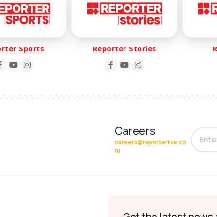
er Sports
Reporter Stories
Rep
Careers
careers@reporterlive.co
m
Get the latest news 