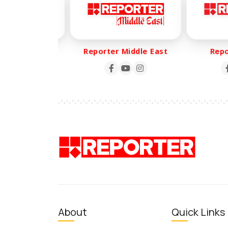
er Life
Reporter Middle East
Report
About
Quick Links