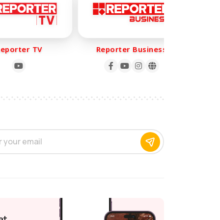
orter TV
Reporter Business
Rep
at