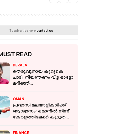
To advertise here,
contact us
MUST READ
KERALA
തെരുവുനായ കുറുകെ
ചാടി; നിയന്ത്രണം വിട്ട ഓട്ടോ
മറിഞ്ഞ്
പത്തുവയസ്സുകാരന്
ദാരുണാന്ത്യം
OMAN
പ്രവാസി മലയാളികൾക്ക്
ആശ്വാസം; ഒമാനിൽ നിന്ന്
കേരളത്തിലേക്ക് കൂടുതൽ
സർവീസുമായി എയർ ഇന്ത്യ
എക്സ്പ്രസ്
FINANCE