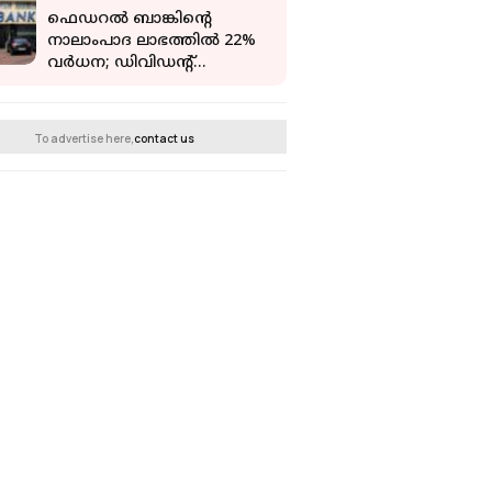
ഫെഡറല്‍ ബാങ്കിന്റെ
നാലാംപാദ ലാഭത്തില്‍ 22%
വര്‍ധന; ഡിവിഡന്റ്
പ്രഖ്യാപിച്ചു
To advertise here,
contact us