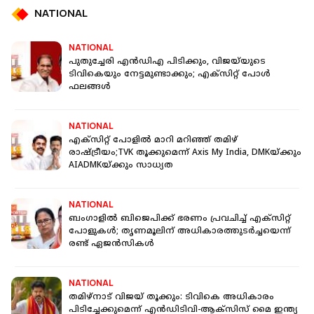
NATIONAL
NATIONAL
പുതുച്ചേരി എൻഡിഎ പിടിക്കും, വിജയ്‌യുടെ
ടിവികെയും നേട്ടമുണ്ടാക്കും; എക്സിറ്റ് പോൾ
ഫലങ്ങൾ
NATIONAL
എക്‌സിറ്റ് പോളിൽ മാറി മറിഞ്ഞ് തമിഴ്
രാഷ്ട്രീയം;TVK തൂക്കുമെന്ന് Axis My India, DMKയ്ക്കും
AIADMKയ്ക്കും സാധ്യത
NATIONAL
ബംഗാളിൽ ബിജെപിക്ക് ഭരണം പ്രവചിച്ച് എക്സിറ്റ്
പോളുകൾ; തൃണമൂലിന് അധികാരത്തുടർച്ചയെന്ന്
രണ്ട് ഏജൻസികൾ
NATIONAL
തമിഴ്നാട് വിജയ് തൂക്കും: ടിവികെ അധികാരം
പിടിച്ചേക്കുമെന്ന് എൻഡിടിവി-ആക്സിസ് മൈ ഇന്ത്യ