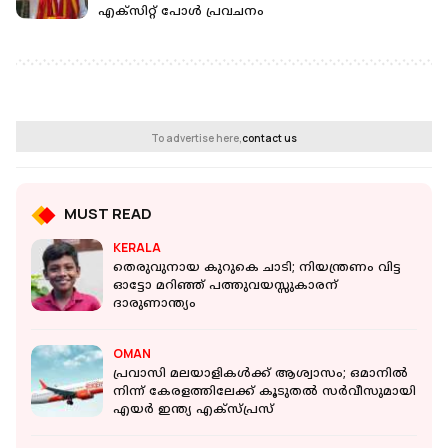
എക്സിറ്റ് പോൾ പ്രവചനം
To advertise here,
contact us
MUST READ
KERALA
തെരുവുനായ കുറുകെ ചാടി; നിയന്ത്രണം വിട്ട
ഓട്ടോ മറിഞ്ഞ് പത്തുവയസ്സുകാരന്
ദാരുണാന്ത്യം
OMAN
പ്രവാസി മലയാളികൾക്ക് ആശ്വാസം; ഒമാനിൽ
നിന്ന് കേരളത്തിലേക്ക് കൂടുതൽ സർവീസുമായി
എയർ ഇന്ത്യ എക്സ്പ്രസ്