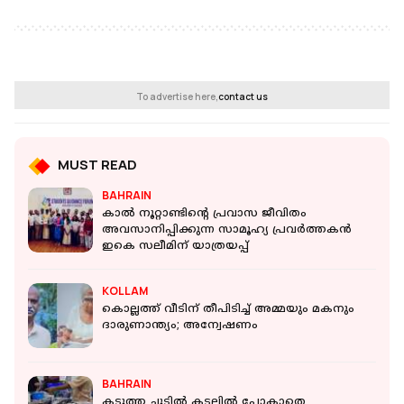
To advertise here,
contact us
MUST READ
BAHRAIN
കാൽ നൂറ്റാണ്ടിന്റെ പ്രവാസ ജീവിതം
അവസാനിപ്പിക്കുന്ന സാമൂഹ്യ പ്രവർത്തകൻ
ഇകെ സലീമിന് യാത്രയപ്പ്
KOLLAM
കൊല്ലത്ത് വീടിന് തീപിടിച്ച് അമ്മയും മകനും
ദാരുണാന്ത്യം; അന്വേഷണം
BAHRAIN
കടുത്ത ചൂടിൽ കടലിൽ പോകാതെ