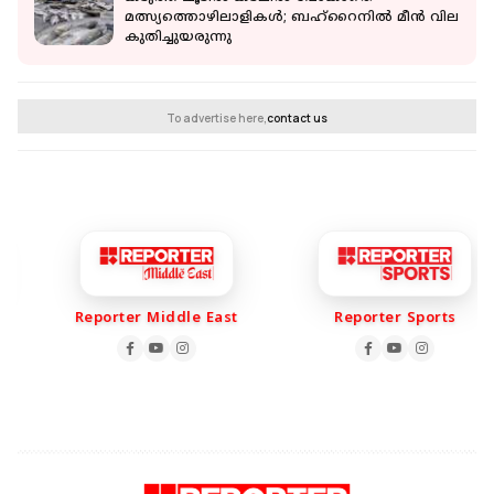
മത്സ്യത്തൊഴിലാളികൾ; ബഹ്റൈനിൽ മീൻ വില
കുതിച്ചുയരുന്നു
To advertise here,
contact us
Reporter Middle East
Reporter Sports