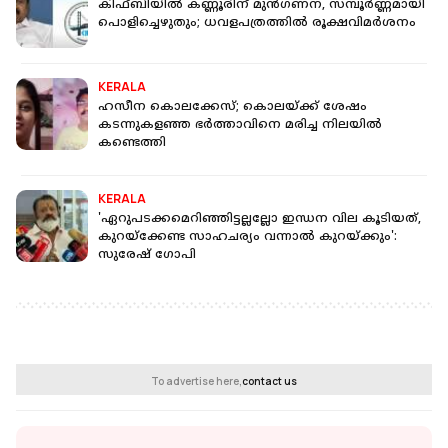
കിഫ്ബിയില്‍ കണ്ണൂരിന് മുന്‍ഗണന, സമ്പൂര്‍ണ്ണമായി
പൊളിച്ചെഴുതും; ധവളപത്രത്തില്‍ രൂക്ഷവിമര്‍ശനം
KERALA
ഹസീന കൊലക്കേസ്; കൊലയ്ക്ക് ശേഷം
കടന്നുകളഞ്ഞ ഭര്‍ത്താവിനെ മരിച്ച നിലയില്‍
കണ്ടെത്തി
KERALA
'ഏറുപടക്കമെറിഞ്ഞിട്ടല്ലല്ലോ ഇന്ധന വില കൂടിയത്,
കുറയ്‌ക്കേണ്ട സാഹചര്യം വന്നാൽ കുറയ്ക്കും':
സുരേഷ് ​ഗോപി
To advertise here,
contact us