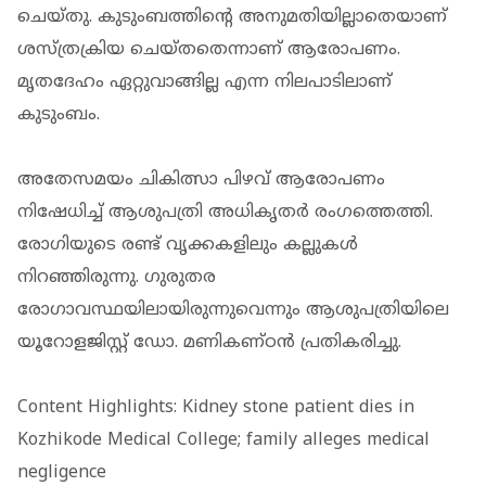
ചെയ്തു. കുടുംബത്തിന്റെ അനുമതിയില്ലാതെയാണ്
ശസ്ത്രക്രിയ ചെയ്തതെന്നാണ് ആരോപണം.
മൃതദേഹം ഏറ്റുവാങ്ങില്ല എന്ന നിലപാടിലാണ്
കുടുംബം.
അതേസമയം ചികിത്സാ പിഴവ് ആരോപണം
നിഷേധിച്ച് ആശുപത്രി അധികൃതര്‍ രംഗത്തെത്തി.
രോഗിയുടെ രണ്ട് വൃക്കകളിലും കല്ലുകള്‍
നിറഞ്ഞിരുന്നു. ഗുരുതര
രോഗാവസ്ഥയിലായിരുന്നുവെന്നും ആശുപത്രിയിലെ
യൂറോളജിസ്റ്റ് ഡോ. മണികണ്ഠന്‍ പ്രതികരിച്ചു.
Content Highlights: Kidney stone patient dies in
Kozhikode Medical College; family alleges medical
negligence