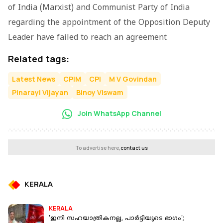
of India (Marxist) and Communist Party of India
regarding the appointment of the Opposition Deputy
Leader have failed to reach an agreement
Related tags:
Latest News
CPIM
CPI
M V Govindan
Pinarayi Vijayan
Binoy Viswam
Join WhatsApp Channel
To advertise here,
contact us
KERALA
KERALA
'ഇനി സഹയാത്രികനല്ല, പാര്‍ട്ടിയുടെ ഭാഗം';