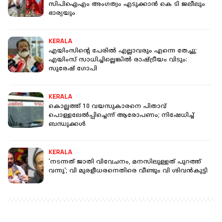
സിപിഐഎം അംഗത്വം എടുക്കാന്‍ കെ ടി ജലീലും
ഭാര്യയും
KERALA
എയിംസിന്റെ പേരില്‍ എല്ലാവരും എന്നെ തേച്ചു;
എയിംസ് സാധിച്ചില്ലെങ്കില്‍ രാഷ്ട്രീയം വിടും:
സുരേഷ് ഗോപി
KERALA
കൊല്ലത്ത് 10 വയസുകാരനെ പിതാവ്
പൊള്ളലേല്‍പ്പിച്ചെന്ന് ആരോപണം; നിഷേധിച്ച്
ബന്ധുക്കള്‍
KERALA
'നടന്നത് ജാതി വിവേചനം, മനസിലുള്ളത് പുറത്ത്
വന്നു'; വി മുരളീധരനെതിരെ വീണ്ടും വി ശിവൻകുട്ടി