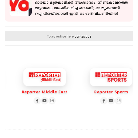
ഓയോ മുതലാളിക്ക് ആശ്വാസം; നീണ്ടകാലത്തെ
ആവശ്യം അംഗീകരിച്ച് സെബി; മാതൃകമ്പനി
ഐപിഒയ്ക്കായി ഇനി ഓഹരിവിപണിയിൽ
To advertise here,
contact us
Reporter Middle East
Reporter Sports