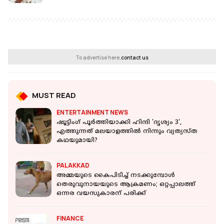
To advertise here,
contact us
MUST READ
ENTERTAINMENT NEWS
ഷൂട്ടിംഗ് പൂർത്തിയാക്കി ഹിന്ദി 'ദൃശ്യം 3',
എത്തുന്നത് മലയാളത്തിൽ നിന്നും വ്യത്യസ്ത
കഥയുമായി?
PALAKKAD
അമ്മയുടെ കൈപിടിച്ച് നടക്കുമ്പോള്‍
തെരുവുനായയുടെ ആക്രമണം; ഒറ്റപ്പാലത്ത്
ഒന്നര വയസുകാരന് പരിക്ക്
FINANCE